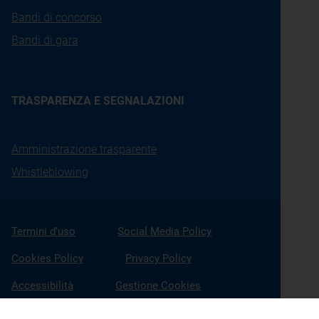
Bandi di concorso
Bandi di gara
TRASPARENZA E SEGNALAZIONI
Amministrazione trasparente
Whistleblowing
Termini d'uso
Social Media Policy
Cookies Policy
Privacy Policy
Accessibilità
Gestione Cookies
X
Linkedin
Youtube
Facebook
Instagram
Seguici su: