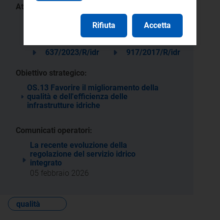
Atti:
1/2026 -
40/2026/R/idr
DISA
Rifiuta
Accetta
470/2025/R/idr
425/2025/R/idr
637/2023/R/idr
917/2017/R/idr
Obiettivo strategico:
OS.13 Favorire il miglioramento della
qualità e dell'efficienza delle
infrastrutture idriche
Comunicati operatori:
La recente evoluzione della
regolazione del servizio idrico
integrato
05 febbraio 2026
qualità