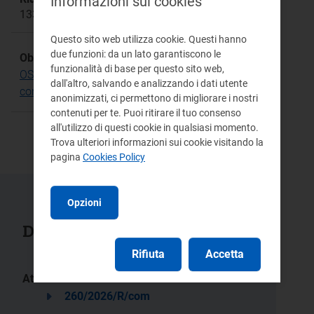
Informazioni sui cookies
1331a
Questo sito web utilizza cookie. Questi hanno
due funzioni: da un lato garantiscono le
Obiettivo Strategico:
funzionalità di base per questo sito web,
OS.2 Rafforzare le tutele per i consumatori in
dall'altro, salvando e analizzando i dati utente
condizioni di disagio
anonimizzati, ci permettono di migliorare i nostri
contenuti per te. Puoi ritirare il tuo consenso
all'utilizzo di questi cookie in qualsiasi momento.
Trova ulteriori informazioni sui cookie visitando la
pagina
Cookies Policy
Opzioni
Documenti collegati
Rifiuta
Accetta
Atti:
260/2026/R/com