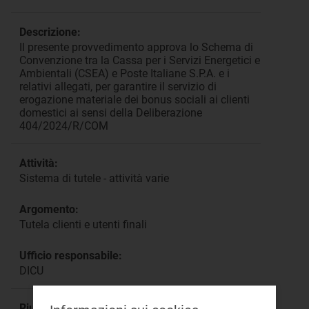
Descrizione:
Il presente provvedimento approva lo Schema di
Convenzione tra la Cassa per i Servizi Energetici e
Ambientali (CSEA) e Poste Italiane S.P.A. e i
relativi allegati, per garantire il servizio di
erogazione materiale dei bonus sociali ai clienti
domestici ai sensi della Deliberazione
404/2024/R/COM
Attività:
Sistema di tutele - attività varie
Argomento:
Tutela clienti e utenti finali
Ufficio responsabile:
DICU
Riunione: