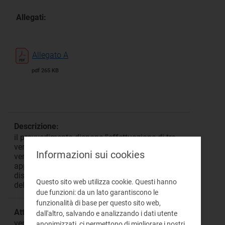
Allegati:
Allegato A
pdf 265 KB
Descrizione:
il provvedimento dispone l'effettuazione di tre
verifiche ispettive presso produttori elettrici per
Informazioni sui cookies
verificare l'installazione e la funzionalità delle
apparecchiature necessarie a implementare il
distacco da remoto ai sensi della
Questo sito web utilizza cookie. Questi hanno
del.421/2014/R/eel
due funzioni: da un lato garantiscono le
funzionalità di base per questo sito web,
Attività:
dall'altro, salvando e analizzando i dati utente
verifiche ispettive
anonimizzati, ci permettono di migliorare i nostri