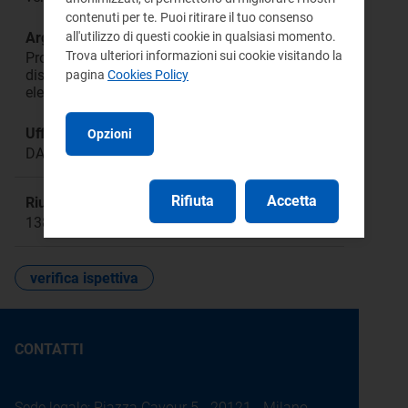
contenuti per te. Puoi ritirare il tuo consenso
Argomento:
all'utilizzo di questi cookie in qualsiasi momento.
Trova ulteriori informazioni sui cookie visitando la
Procedura per la riduzione della generazione
distribuita in condizioni di emergenza del sistema
pagina
Cookies Policy
elettrico nazionale (RIGEDI)
Ufficio responsabile:
Opzioni
DAEN
Rifiuta
Accetta
Riunione:
1388a
verifica ispettiva
CONTATTI
Sede legale: Piazza Cavour 5 - 20121 - Milano