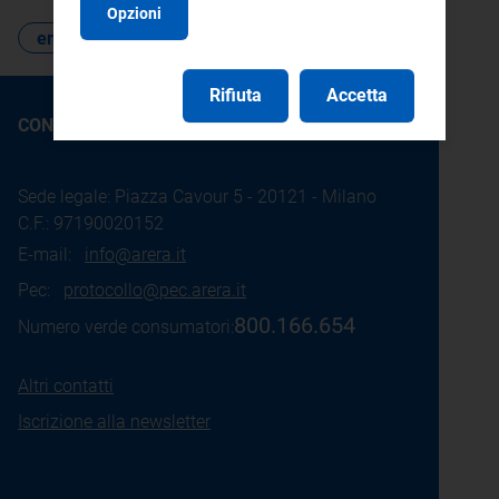
Opzioni
emergenza gas
Rifiuta
Accetta
CONTATTI
Sede legale: Piazza Cavour 5 - 20121 - Milano
C.F.: 97190020152
E-mail:
info@arera.it
Pec:
protocollo@pec.arera.it
800.166.654
Numero verde consumatori:
Altri contatti
Iscrizione alla newsletter