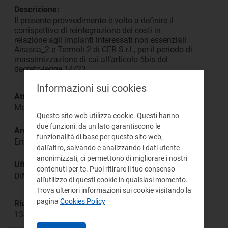
Descrizione:
Il presente provvedimento è volto a definire il
corrispettivo di reintegrazione dei costi in
relazione agli impianti interessati non essenziali
Airasca_2 e Termoli 2 di CER S.r.l., per il periodo di
massimizzazione di cui all’articolo 5bis del
decreto-legge 14/22.
Informazioni sui cookies
Attività:
Mercati elettrici all’ingrosso e dispacciamento
Questo sito web utilizza cookie. Questi hanno
due funzioni: da un lato garantiscono le
Argomento:
funzionalità di base per questo sito web,
Emergenza gas
dall'altro, salvando e analizzando i dati utente
anonimizzati, ci permettono di migliorare i nostri
Ufficio responsabile:
contenuti per te. Puoi ritirare il tuo consenso
DIME
all'utilizzo di questi cookie in qualsiasi momento.
Trova ulteriori informazioni sui cookie visitando la
pagina
Cookies Policy
Riunione:
1389a