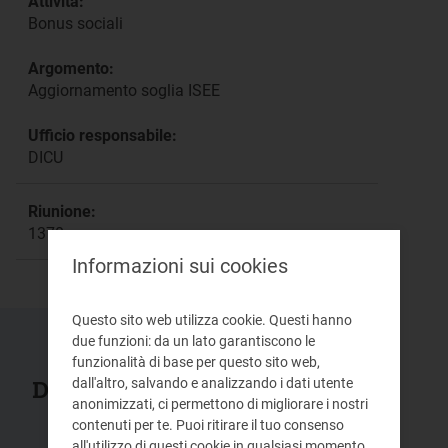
Attività:
Bonus sociali
Argomento:
Aggiornamento soglia ISEE
Ufficio responsabile:
DICU
Riunione:
1370a
Informazioni sui cookies
Questo sito web utilizza cookie. Questi hanno
due funzioni: da un lato garantiscono le
funzionalità di base per questo sito web,
dall'altro, salvando e analizzando i dati utente
Documenti collegati
anonimizzati, ci permettono di migliorare i nostri
contenuti per te. Puoi ritirare il tuo consenso
all'utilizzo di questi cookie in qualsiasi momento.