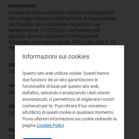
Descrizione:
Il presente provvedimento dispone l'integrazione
del collegio difensivo dell’Autorità di Regolazione
per Energia reti e Ambiente, incaricato con
deliberazione 113/2026/C, nell’ambito del
giudizio dinanzi alla Corte Costituzionale,
introdotto con ordinanza del TAR Lazio, Sez. I, 13
febbraio 2026, n. 2796/2026
Informazioni sui cookies
Attività:
Conferimento incarico
Questo sito web utilizza cookie. Questi hanno
due funzioni: da un lato garantiscono le
Argomento:
funzionalità di base per questo sito web,
Amministrazione/Organizzazione
dall'altro, salvando e analizzando i dati utente
anonimizzati, ci permettono di migliorare i nostri
Ufficio responsabile:
contenuti per te. Puoi ritirare il tuo consenso
all'utilizzo di questi cookie in qualsiasi momento.
DLEG
Trova ulteriori informazioni sui cookie visitando la
pagina
Cookies Policy
Riunione:
1389a