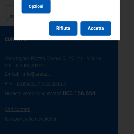
Opzioni
controversie e arbitrati
contenzioso
Rifiuta
Accetta
CONTATTI
Sede legale: Piazza Cavour 5 - 20121 - Milano
C.F.: 97190020152
E-mail:
info@arera.it
Pec:
protocollo@pec.arera.it
800.166.654
Numero verde consumatori:
Altri contatti
Iscrizione alla newsletter