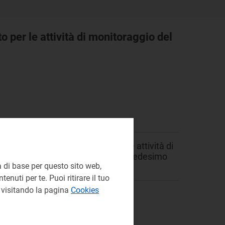
 per le attività di monitoraggio del
, il consuntivo 2025 relativo alle attività di
impresa maggiore di trasporto nel medesimo
 di base per questo sito web,
enuti per te. Puoi ritirare il tuo
e visitando la pagina
Cookies