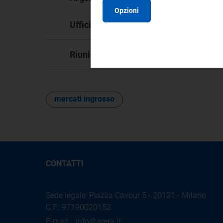
Opzioni
DI
Ufficio responsabile:
13
Riunione:
mercati ingrosso
CONTATTI
Sede legale: Piazza Cavour 5 - 20121 - Milano
C.F.: 97190020152
E-mail:
info@arera.it