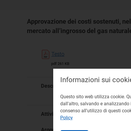
Approvazione dei costi sostenuti, nel
mercato all’ingrosso del gas natural
Testo
pdf 261 KB
Informazioni sui cooki
Con
Descrizione:
mo
Questo sito web utilizza cookie. Q
an
dall'altro, salvando e analizzando i
consenso all'utilizzo di questi co
Mer
Attività:
Policy
Mo
Argomento: