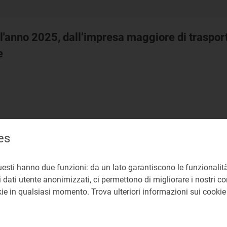
l'anno 2025, dall’impresa maggiore di trasporto
e
es
 il presente provvedimento si approva, ai sensi del TIMMIG
nitoraggio del mercato all’ingrosso del gas svolte dall’
uesti hanno due funzioni: da un lato garantiscono le funzionalità
no.
 dati utente anonimizzati, ci permettono di migliorare i nostri cont
okie in qualsiasi momento. Trova ulteriori informazioni sui cooki
cati all’ingrosso gas
nitoraggio