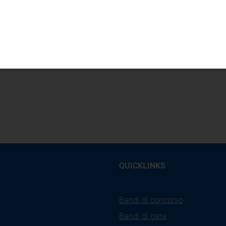
ME
91a
QUICKLINKS
Bandi di concorso
Bandi di gara