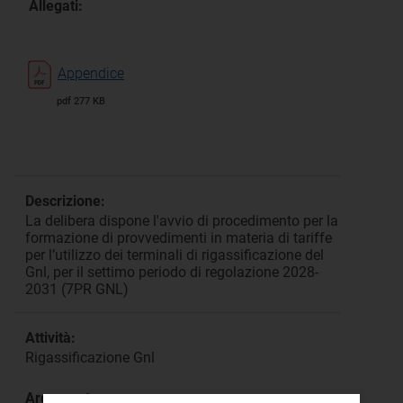
Allegati:
Appendice
pdf 277 KB
Descrizione:
La delibera dispone l'avvio di procedimento per la
formazione di provvedimenti in materia di tariffe
per l’utilizzo dei terminali di rigassificazione del
Gnl, per il settimo periodo di regolazione 2028-
2031 (7PR GNL)
Attività:
Rigassificazione Gnl
Argomento: