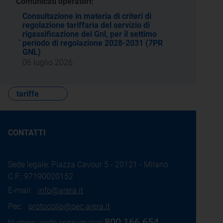
Comunicati operatori:
Consultazione in materia di criteri di
regolazione tariffaria del servizio di
rigassificazione del Gnl, per il settimo
periodo di regolazione 2028-2031 (7PR
GNL)
06 luglio 2026
tariffe
CONTATTI
Sede legale: Piazza Cavour 5 - 20121 - Milano
C.F.: 97190020152
E-mail:
info@arera.it
Pec:
protocollo@pec.arera.it
800.166.654
Numero verde consumatori: