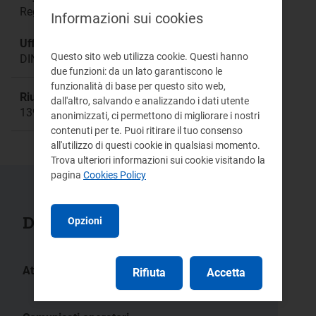
Regolazione tariffaria
Informazioni sui cookies
Ufficio responsabile:
Questo sito web utilizza cookie. Questi hanno
DINE
due funzioni: da un lato garantiscono le
funzionalità di base per questo sito web,
Riunione:
dall'altro, salvando e analizzando i dati utente
1393a
anonimizzati, ci permettono di migliorare i nostri
contenuti per te. Puoi ritirare il tuo consenso
all'utilizzo di questi cookie in qualsiasi momento.
Trova ulteriori informazioni sui cookie visitando la
pagina
Cookies Policy
Documenti collegati
Opzioni
Atti:
Rifiuta
Accetta
196/2023/R/gas