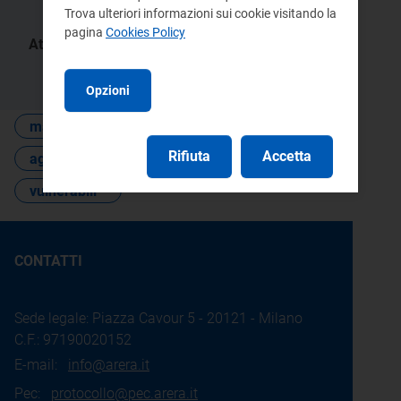
Trova ulteriori informazioni sui cookie visitando la
pagina
Cookies Policy
Atti:
219/2026/R/eel
Opzioni
maggior tutela
Rifiuta
Accetta
aggiornamento trimestrale
vulnerabili
CONTATTI
Sede legale: Piazza Cavour 5 - 20121 - Milano
C.F.: 97190020152
E-mail:
info@arera.it
Pec:
protocollo@pec.arera.it