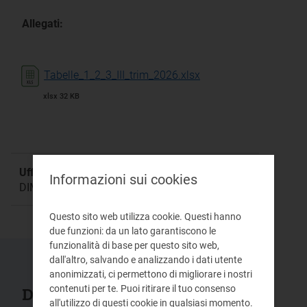
Allegati:
Tabelle_1_2_3_III_trim_2026.xlsx
xlsx 32 KB
Ufficio responsabile:
Informazioni sui cookies
DIME-mrt
Questo sito web utilizza cookie. Questi hanno
due funzioni: da un lato garantiscono le
funzionalità di base per questo sito web,
dall'altro, salvando e analizzando i dati utente
anonimizzati, ci permettono di migliorare i nostri
contenuti per te. Puoi ritirare il tuo consenso
Documenti collegati
all'utilizzo di questi cookie in qualsiasi momento.