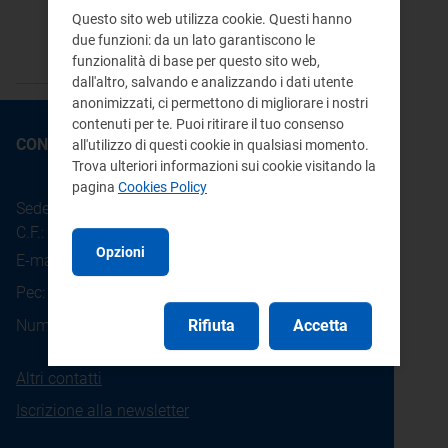
xlsx 21 KB
Questo sito web utilizza cookie. Questi hanno
due funzioni: da un lato garantiscono le
funzionalità di base per questo sito web,
dall'altro, salvando e analizzando i dati utente
anonimizzati, ci permettono di migliorare i nostri
contenuti per te. Puoi ritirare il tuo consenso
CONTATTI
all'utilizzo di questi cookie in qualsiasi momento.
Trova ulteriori informazioni sui cookie visitando la
pagina
Cookies Policy
Sede legale: Piazza Cavour 5 - 20121 - Milano
C.F.: 97190020152
Opzioni
E-mail:
info@arera.it
Pec:
protocollo@pec.arera.it
800.166.654
Rifiuta
Accetta
Numero verde consumatori:
Altri contatti
Iscrizione alla newsletter