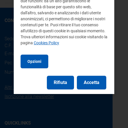
due funzioni: da un lato garantiscono le
funzionalità di base per questo sito web,
dall'altro, salvando e analizzando i dati utente
anonimizzati, ci permettono di migliorare i nostri
CONTATTI
contenuti per te. Puoi ritirare il tuo consenso
all'utilizzo di questi cookie in qualsiasi momento.
Trova ulteriori informazioni sui cookie visitando la
Sede legale: Piazza Cavour 5 - 20121 - Milano
pagina
Cookies Policy
C.F.: 97190020152
E-mail:
info@arera.it
Opzioni
Pec:
protocollo@pec.arera.it
800.166.654
Numero verde consumatori:
Rifiuta
Accetta
Altri contatti
Iscrizione alla newsletter
QUICKLINKS