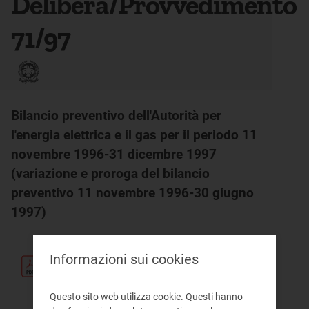
Delibera/Provvedimento
71/97
Bilancio preventivo dell'Autorità per
l'energia elettrica e il gas per il periodo 11
novembre 1996-31 dicembre 1997
(variazione e proroga del bilancio
preventivo 11 novembre 1996-30 giugno
1997)
Informazioni sui cookies
Testo
pdf 87 KB
Questo sito web utilizza cookie. Questi hanno