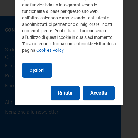
pdf 87 KB
due funzioni: da un lato garantiscono le
funzionalità di base per questo sito web,
dall'altro, salvando e analizzando i dati utente
anonimizzati, ci permettono di migliorare i nostri
CONTATTI
contenuti per te. Puoi ritirare il tuo consenso
all'utilizzo di questi cookie in qualsiasi momento.
Trova ulteriori informazioni sui cookie visitando la
Sede legale: Piazza Cavour 5 - 20121 - Milano
pagina
Cookies Policy
C.F.: 97190020152
E-mail:
info@arera.it
Opzioni
Pec:
protocollo@pec.arera.it
800.166.654
Numero verde consumatori:
Rifiuta
Accetta
Altri contatti
Iscrizione alla newsletter