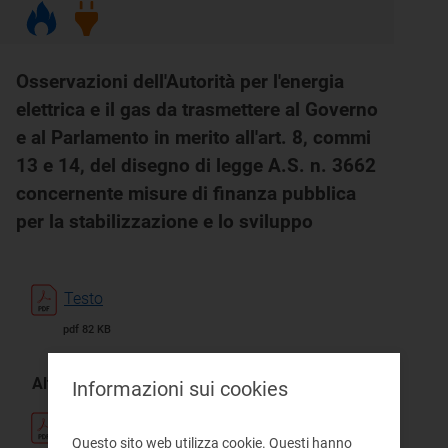
Osservazioni dell'Autorità per l'energia
elettrica e il gas da trasmettere al Governo
e al Parlamento in merito all'art. 8, commi
13 e 14, del disegno di legge A.S. n. 3662
concernente misure di finanza pubblica
per la stabilizzazione e lo sviluppo
Testo
pdf 82 KB
Altri documenti:
Informazioni sui cookies
152-98all.pdf
Questo sito web utilizza cookie. Questi hanno