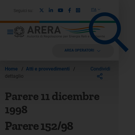
X
Linkedin
Youtube
Facebook
Instagram
ITA
Seguici su:
AREA OPERATORI
Condividi
Home
/
Atti e provvedimenti
/
dettaglio
Parere 11 dicembre
1998
Parere 152/98