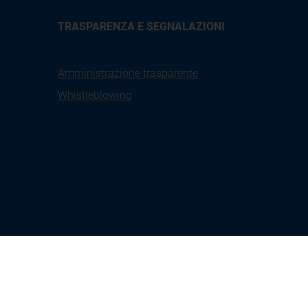
TRASPARENZA E SEGNALAZIONI
Amministrazione trasparente
Whistleblowing
X
Linkedin
Youtube
Facebook
tione
Seguici su:
Instagram
kies