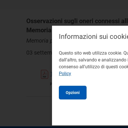
Osservazioni sugli oneri connessi alla
Memoria per la Commissione parlamenta
Informazioni sui cooki
Memoria per la Commissione parlamentare di
03 settembre 1998
Questo sito web utilizza cookie. Q
dall'altro, salvando e analizzando i
consenso all'utilizzo di questi co
Testo
Policy
pdf 192 KB
Opzioni