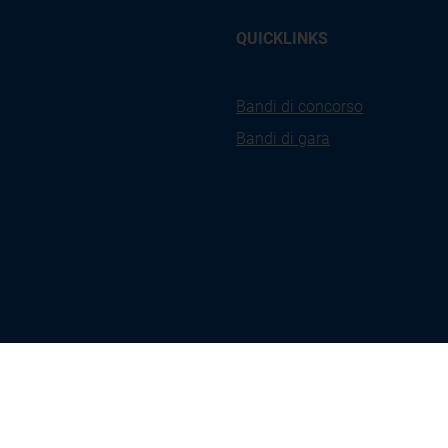
QUICKLINKS
Bandi di concorso
Bandi di gara
kies
Privacy
Accessibilità
Ges
icy
Policy
Coo