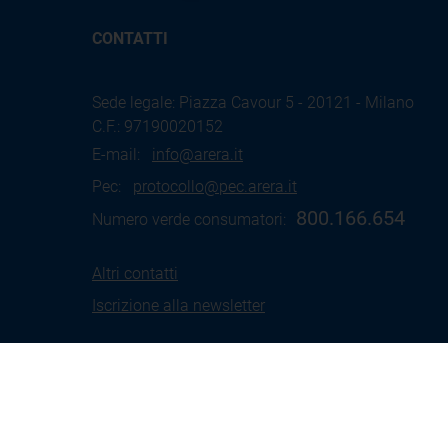
CONTATTI
Sede legale: Piazza Cavour 5 - 20121 - Milano
C.F.: 97190020152
E-mail:
info@arera.it
Pec:
protocollo@pec.arera.it
800.166.654
Numero verde consumatori:
Altri contatti
Iscrizione alla newsletter
Termini
Social Media
Coo
d'uso
Policy
Pol