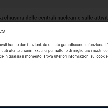
 chiusura delle centrali nucleari e sulle attivit
re di inchiesta sul ciclo dei rifiuti e sulle a
es
 inchiesta sul ciclo dei rifiuti e sulle attività ill
uesti hanno due funzioni: da un lato garantiscono le funzionalità
 dati utente anonimizzati, ci permettono di migliorare i nostri cont
okie in qualsiasi momento. Trova ulteriori informazioni sui cooki