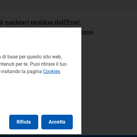
à nucleari residue dell'Enel.
ttività illecite ad esso connesse
ecite ad esso connesse
 di base per questo sito web,
enuti per te. Puoi ritirare il tuo
e visitando la pagina
Cookies
Rifiuta
Accetta