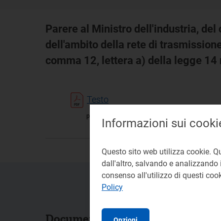
Parere al Ministro dell'industria, de
dell'ambito della rete di trasmission
comma 12, lettera a) della legge 1
Testo
pdf 111 KB
Informazioni sui cooki
Questo sito web utilizza cookie. Q
dall'altro, salvando e analizzando i
consenso all'utilizzo di questi co
Policy
Documenti collegati
Opzioni