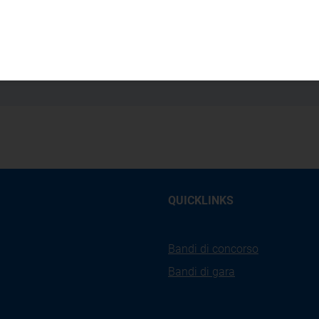
elibera/Provvedimento 64/99
QUICKLINKS
Bandi di concorso
Bandi di gara