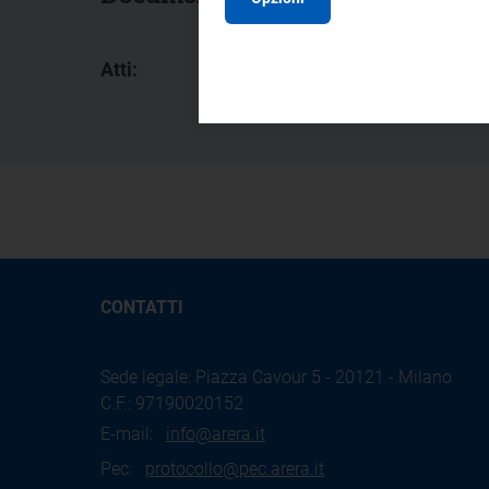
Atti:
D
CONTATTI
Sede legale: Piazza Cavour 5 - 20121 - Milano
C.F.: 97190020152
E-mail:
info@arera.it
Pec:
protocollo@pec.arera.it