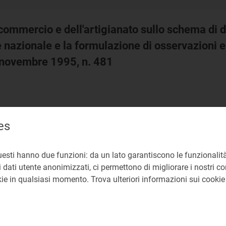
l commercio e dell'artigianato sullo schema di
e nazionale e la formulazione di osservazioni e 
4 novembre 1995, n. 481
es
uesti hanno due funzioni: da un lato garantiscono le funzionalità
 dati utente anonimizzati, ci permettono di migliorare i nostri cont
okie in qualsiasi momento. Trova ulteriori informazioni sui cooki