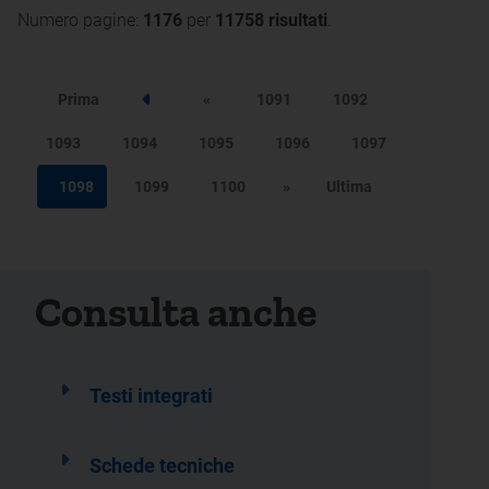
Numero pagine:
1176
per
11758 risultati
.
Prima
«
1091
1092
Step precedente
1093
1094
1095
1096
1097
1098
1099
1100
»
Ultima
Consulta anche
Testi integrati
Schede tecniche