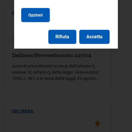
DELIBERA
Opzioni
Rifiuta
Accetta
21/12/2004
Delibera/Provvedimento 227/04
Avvio di procedimenti ai sensi dell'articolo 2,
comma 12, lettera c), della legge 14 novembre
1995, n. 481, e ai sensi della legge 23 agosto
2004, n. 239, per la formazione di provvedimenti
in materia di accesso al servizio di misura
dell'energia elettrica
DELIBERA