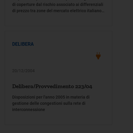
di coperture dal rischio associato ai differenziali
di prezzo tra zone del mercato elettrico italiano
ed adiacenti zone estere, nonché di riserve di
capacità di trasporto ai fini dell'importazione, del
transito e del reingresso di energia elettrica
DELIBERA
20/12/2004
Delibera/Provvedimento 223/04
Disposizioni per l'anno 2005 in materia di
gestione delle congestioni sulla rete di
interconnessione