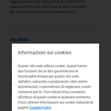
Aggiornamento per l'anno 2005 dei contributi di
allacciamento e dei diritti fissi di cui al Capitolo I
del Decreto del Ministro dell'industria del
commercio e dell'artigianato 19 luglio 1996
DELIBERA
Informazioni sui cookies
22/12/2004
Questo sito web utilizza cookie. Questi hanno
due funzioni: da un lato garantiscono le
Delibera/Provvedimento 231/04
funzionalità di base per questo sito web,
dall'altro, salvando e analizzando i dati utente
Istituzione di una componente a copertura degli
anonimizzati, ci permettono di migliorare i nostri
oneri derivanti dalle misure di compensazione
contenuti per te. Puoi ritirare il tuo consenso
territoriale di cui all'articolo 4 della legge 24
all'utilizzo di questi cookie in qualsiasi momento.
dicembre 2003, n. 368, e misure attuative
Trova ulteriori informazioni sui cookie visitando la
pagina
Cookies Policy