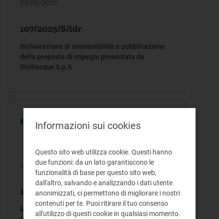
25/03/2025
107/2025/S/idr
Dichiarazione di ammissibilità e pubblicazione
della proposta di impegni presentata da
Siciliacque S.p.A.
MEMORIA
Informazioni sui cookies
Questo sito web utilizza cookie. Questi hanno
due funzioni: da un lato garantiscono le
18/03/2025
funzionalità di base per questo sito web,
dall'altro, salvando e analizzando i dati utente
105/2025/I/idr
anonimizzati, ci permettono di migliorare i nostri
contenuti per te. Puoi ritirare il tuo consenso
Memoria dell’Autorità di Regolazione per Energia
all'utilizzo di questi cookie in qualsiasi momento.