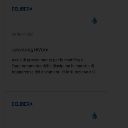
DELIBERA
25/03/2025
122/2025/R/idr
Avvio di procedimento per la modifica e
l’aggiornamento della disciplina in materia di
trasparenza dei documenti di fatturazione del
servizio idrico integrato di cui alla deliberazione
dell’Autorità 586/2012/R/idr
DELIBERA