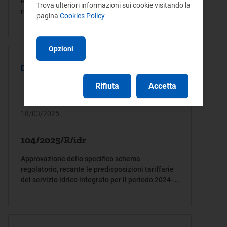
Reti e Ambiente in merito alle proposte di legge
Trova ulteriori informazioni sui cookie visitando la
recanti “Modifica all’articolo 147 del decreto
pagina
Cookies Policy
legislativo 3 aprile 2006, n. 152, in materia di
organizzazione territoriale del servizio idrico
integrato” (AC 1056) e “Modifica all’articolo 147
Opzioni
del decreto legislativo 3 aprile 2006, n. 152, e
altre disposizioni in materia di gestione
DELIBERA
autonoma del servizio idrico integrato” (AC 1133)
Rifiuta
Accetta
18/03/2025
104/2025/R/idr
Approvazione dello specifico schema
regolatorio, recante le predisposizioni tariffarie
del servizio idrico integrato per il periodo 2024-
2029, proposto dall’Ufficio d’Ambito della
Provincia di Pavia