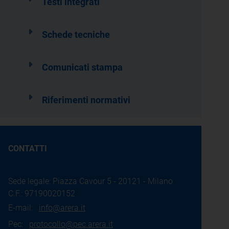
Testi integrati
Schede tecniche
Comunicati stampa
Riferimenti normativi
CONTATTI
Sede legale: Piazza Cavour 5 - 20121 - Milano
C.F.: 97190020152
E-mail:
info@arera.it
Pec:
protocollo@pec.arera.it