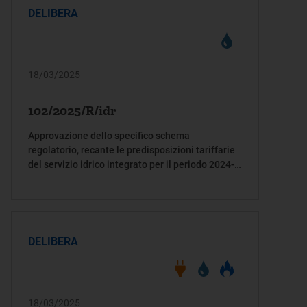
DELIBERA
18/03/2025
102/2025/R/idr
Approvazione dello specifico schema
regolatorio, recante le predisposizioni tariffarie
del servizio idrico integrato per il periodo 2024-
2029, proposto dall’Autorità Umbra Rifiuti e Idrico
(AURI) per il sub-ambito n. 3
DELIBERA
18/03/2025