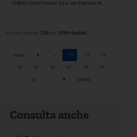
(CSEA) e Poste Italiane S.p.A. per il servizio di
erogazione materiale dei bonus sociali ai clienti
domestici, ai sensi della deliberazione
dell'Autorità 404/2024/R/com
Numero pagine:
130
per
1294 risultati
.
Prima
«
11
12
13
Step precedente
14
15
16
17
18
19
20
»
Ultima
Step successivo
Consulta anche