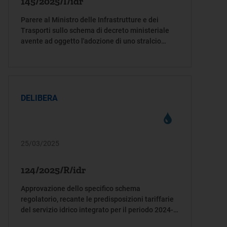
145/2025/I/idr
Parere al Ministro delle Infrastrutture e dei
Trasporti sullo schema di decreto ministeriale
avente ad oggetto l'adozione di uno stralcio
attuativo del Piano nazionale di interventi
infrastrutturali e per la sicurezza nel settore
idrico (PNIISSI)
DELIBERA
25/03/2025
124/2025/R/idr
Approvazione dello specifico schema
regolatorio, recante le predisposizioni tariffarie
del servizio idrico integrato per il periodo 2024-
2029, proposto dal Consiglio di Bacino Brenta