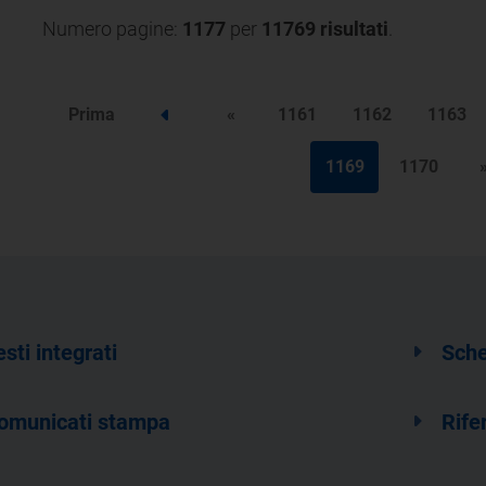
Numero pagine:
1177
per
11769 risultati
.
Prima
«
1161
1162
1163
Step precedente
1169
1170
esti integrati
Sche
omunicati stampa
Rife