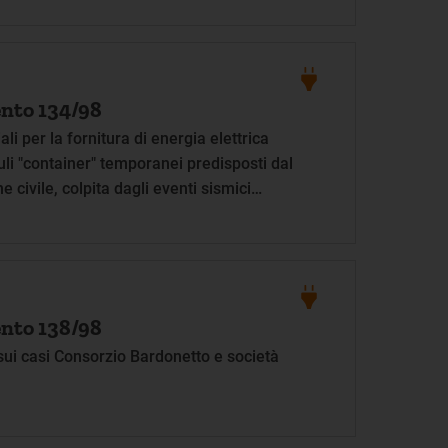
nto 134/98
ali per la fornitura di energia elettrica
uli "container" temporanei predisposti dal
 civile, colpita dagli eventi sismici
Marche e Umbria dopo il 26 settembre 1997
nto 138/98
 sui casi Consorzio Bardonetto e società