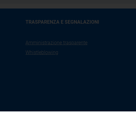
TRASPARENZA E SEGNALAZIONI
Amministrazione trasparente
Whistleblowing
X
Linkedin
Youtube
Facebook
tione
Seguici su: