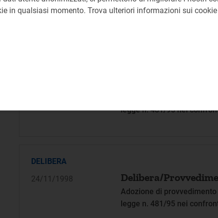
Governo e al Parlamento in m
okie in qualsiasi momento. Trova ulteriori informazioni sui cooki
legge A.S. n. 3662 concerne
stabilizzazione e lo svilupp
DELIBERA
Delibera/Provvedime
24/11/1998
Adozione di provvedimento ai
legge n. 481/95 nei confron
DELIBERA
Delibera/Provvedime
24/11/1998
Adozione di provvedimento ai
legge n. 481/95 nei confro