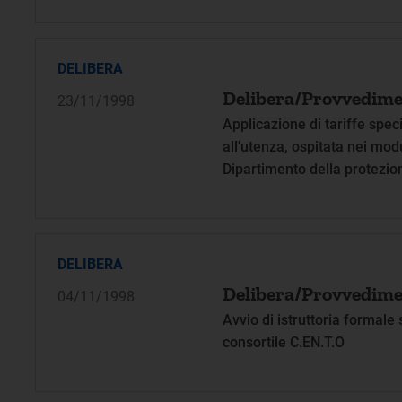
DELIBERA
Delibera/Provvedime
23/11/1998
Applicazione di tariffe speci
all'utenza, ospitata nei mod
Dipartimento della protezione
verificatesi nelle regioni 
DELIBERA
Delibera/Provvedime
04/11/1998
Avvio di istruttoria formale
consortile C.EN.T.O