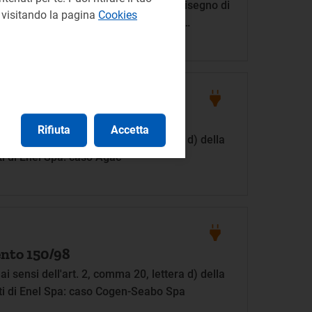
erito all'art. 8, commi 13 e 14, del disegno di
e visitando la pagina
Cookies
nte misure di finanza pubblica per la
o
nto 151/98
Rifiuta
Accetta
 sensi dell'art. 2, comma 20, lettera d) della
ti di Enel Spa: caso Agac
nto 150/98
 sensi dell'art. 2, comma 20, lettera d) della
nti di Enel Spa: caso Cogen-Seabo Spa