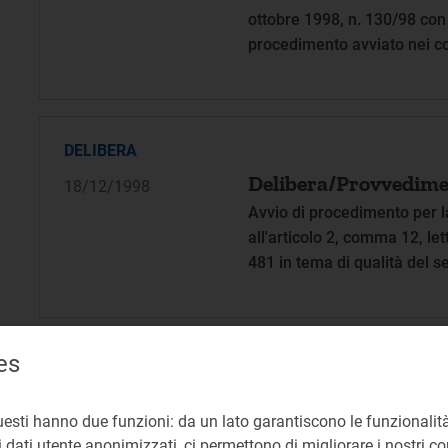
ottobre 1998, n. 130/98 con 
procedimento avviato nei co
(AM.GAS) di Bari
DELIBERA
Delibera/Provvedime
18/12/1998
Avvio di procedimento per l
all'articolo 2, comma 12, le
481 in tema di qualità del s
es
DELIBERA
Delibera n. 152/98
11/12/1998
uesti hanno due funzioni: da un lato garantiscono le funzionalità
Osservazioni dell'Autorità pe
 dati utente anonimizzati, ci permettono di migliorare i nostri cont