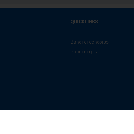
QUICKLINKS
Bandi di concorso
Bandi di gara
kies
Privacy
Accessibilità
Ges