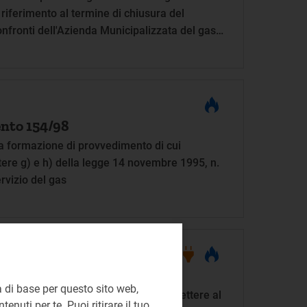
riferimento al termine di chiusura del
nfronti dell'Azienda Municipalizzata del gas
nto 154/98
a formazione di provvedimento di cui
ttere g) e h) della legge 14 novembre 1995, n.
ervizio del gas
 di base per questo sito web,
r l'energia elettrica e il gas da trasmettere al
enuti per te. Puoi ritirare il tuo