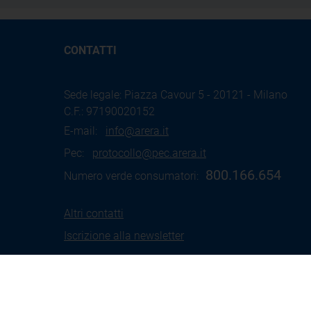
CONTATTI
Sede legale: Piazza Cavour 5 - 20121 - Milano
C.F.: 97190020152
E-mail:
info@arera.it
Pec:
protocollo@pec.arera.it
800.166.654
Numero verde consumatori:
Altri contatti
Iscrizione alla newsletter
Termini
Social Media
Coo