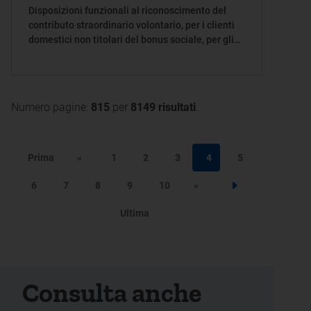
Disposizioni funzionali al riconoscimento del
contributo straordinario volontario, per i clienti
domestici non titolari del bonus sociale, per gli
anni 2026 e 2027, di cui al decreto-legge 20
febbraio 2026, n. 21
Numero pagine:
815
per
8149 risultati
.
Prima
«
1
2
3
4
5
6
7
8
9
10
»
Step successivo
Ultima
Consulta anche