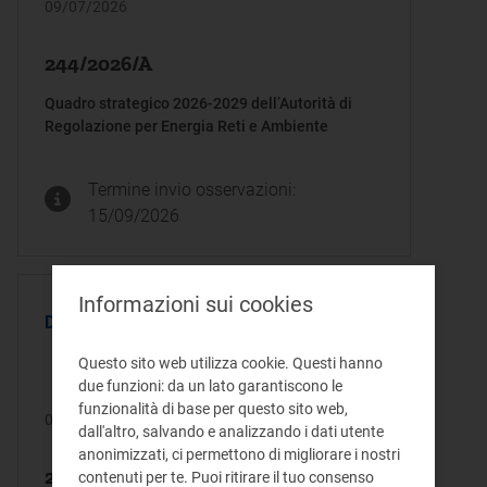
09/07/2026
244/2026/A
Quadro strategico 2026-2029 dell’Autorità di
Regolazione per Energia Reti e Ambiente
Termine invio osservazioni:
15/09/2026
Informazioni sui cookies
DELIBERA
Questo sito web utilizza cookie. Questi hanno
due funzioni: da un lato garantiscono le
funzionalità di base per questo sito web,
09/07/2026
dall'altro, salvando e analizzando i dati utente
anonimizzati, ci permettono di migliorare i nostri
243/2026/E/com
contenuti per te. Puoi ritirare il tuo consenso