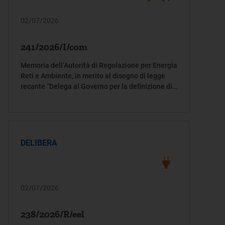
02/07/2026
241/2026/I/com
Memoria dell’Autorità di Regolazione per Energia
Reti e Ambiente, in merito al disegno di legge
recante “Delega al Governo per la definizione di
un quadro legislativo di riferimento per la filiera
Carbon Capture, Utilization and Storage (CCUS),
nonché disposizioni per la disciplina dello
sviluppo dell'idrogeno, dell'assetto regolatorio
del settore e delle relative infrastrutture di rete,
DELIBERA
e del sistema di governo per l'adempimento agli
obblighi di riduzione delle emissioni di metano
nel settore dell'energia” (AS 1836)
02/07/2026
238/2026/R/eel