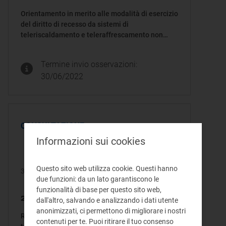
Orientamento in merito alle modalità di esercizio
del diritto di recesso da sistemi di
teleriscaldamento e teleraffrescamento non
efficienti
Termine invio osservazioni:
30/06/2022
CONSULTAZIONE
Informazioni sui cookies
Questo sito web utilizza cookie. Questi hanno
31/05/2022
due funzioni: da un lato garantiscono le
funzionalità di base per questo sito web,
244/2022/R/tlr
dall'altro, salvando e analizzando i dati utente
anonimizzati, ci permettono di migliorare i nostri
Requisiti minimi dei misuratori del servizio di
contenuti per te. Puoi ritirare il tuo consenso