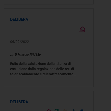
DELIBERA
06/09/2022
418/2022/R/tlr
Esito della valutazione della istanza di
esclusione dalla regolazione delle reti di
teleriscaldamento e teleraffrescamento
presentata, ai sensi della deliberazione
dell’Autorità 574/2018/R/tlr, dalla società
Tampieri Energie S.p.A.
DELIBERA