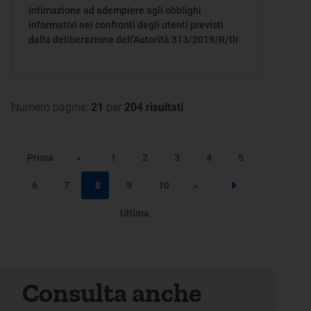
Intimazione ad adempiere agli obblighi
informativi nei confronti degli utenti previsti
dalla deliberazione dell'Autorità 313/2019/R/tlr
Numero pagine:
21
per
204 risultati
.
Prima
«
1
2
3
4
5
6
7
8
9
10
»
Step successivo
Ultima
Consulta anche