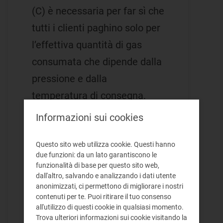
(C) è necessaria per far sì che
tutti i clienti paghino solo per
l’effettiva quantità di gas
consumata che dipende dalla
pressione e dalla
temperatura di consegna.
Ad esempio, se il consumo
Informazioni sui cookies
misurato dal contatore è 110
mc ed il valore del
Questo sito web utilizza cookie. Questi hanno
due funzioni: da un lato garantiscono le
coefficiente C è 1,027235, gli
funzionalità di base per questo sito web,
dall'altro, salvando e analizzando i dati utente
standard metri cubi fatturati
anonimizzati, ci permettono di migliorare i nostri
saranno: 110 x 1,027235=
contenuti per te. Puoi ritirare il tuo consenso
all'utilizzo di questi cookie in qualsiasi momento.
112,99585
Smc
.
Trova ulteriori informazioni sui cookie visitando la