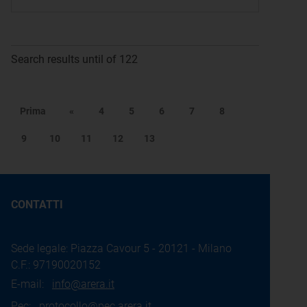
Search results until of 122
Prima
«
4
5
6
7
8
9
10
11
12
13
CONTATTI
Sede legale: Piazza Cavour 5 - 20121 - Milano
C.F.: 97190020152
E-mail:
info@arera.it
Pec:
protocollo@pec.arera.it