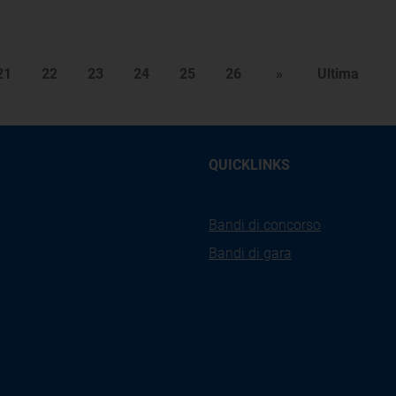
21
22
23
24
25
26
»
Ultima
QUICKLINKS
Bandi di concorso
Bandi di gara