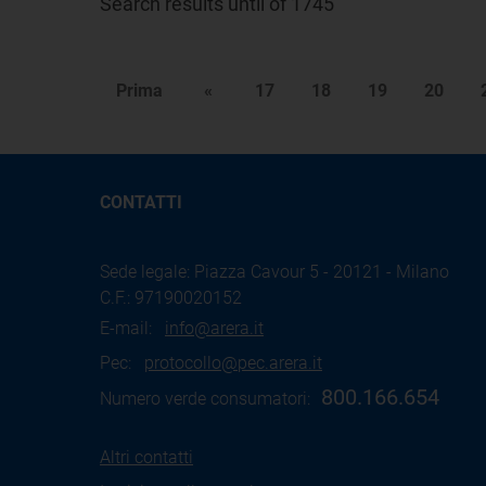
Search results until of 1745
Prima
«
17
18
19
20
CONTATTI
Sede legale: Piazza Cavour 5 - 20121 - Milano
C.F.: 97190020152
E-mail:
info@arera.it
Pec:
protocollo@pec.arera.it
800.166.654
Numero verde consumatori:
Altri contatti