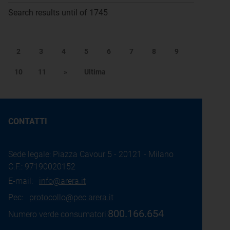
Search results until of 1745
2
3
4
5
6
7
8
9
10
11
»
Ultima
CONTATTI
Sede legale: Piazza Cavour 5 - 20121 - Milano
C.F.: 97190020152
E-mail:
info@arera.it
Pec:
protocollo@pec.arera.it
800.166.654
Numero verde consumatori: