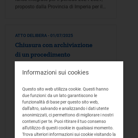
proposto dalla Provincia di Imperia per il…
ATTO DELIBERA - 01/07/2025
Chiusura con archiviazione
di un procedimento
sanzionatorio avviato nei
Informazioni sui cookies
confronti di un gestore del
servizio idrico integrato.
Questo sito web utilizza cookie. Questi hanno
Adozione di un
due funzioni: da un lato garantiscono le
provvedimento prescrittivo
funzionalità di base per questo sito web,
dall'altro, salvando e analizzando i dati utente
anonimizzati, ci permettono di migliorare i nostri
La presente deliberazione dispone la
contenuti per te. Puoi ritirare il tuo consenso
chiusura, con archiviazione, di un
all'utilizzo di questi cookie in qualsiasi momento.
procedimento sanzionatorio avviato nei
Trova ulteriori informazioni sui cookie visitando la