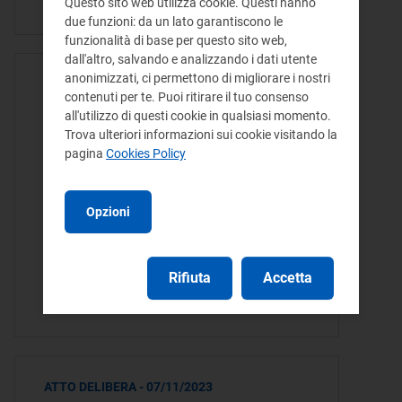
emesse o da…
Questo sito web utilizza cookie. Questi hanno
due funzioni: da un lato garantiscono le
funzionalità di base per questo sito web,
dall'altro, salvando e analizzando i dati utente
anonimizzati, ci permettono di migliorare i nostri
SCHEDA TECNICA - 09/11/2023
contenuti per te. Puoi ritirare il tuo consenso
Revisione della regolazione
all'utilizzo di questi cookie in qualsiasi momento.
Trova ulteriori informazioni sui cookie visitando la
della Bolletta 2.0 per
pagina
Cookies Policy
maggiore semplicità,
comprensibilità e uniformità
Opzioni
Revisione della regolazione della Bolletta
2.0 per maggiore semplicità,
Rifiuta
Accetta
comprensibilità e uniformità
Consultazione 517/2023/com
ATTO DELIBERA - 07/11/2023