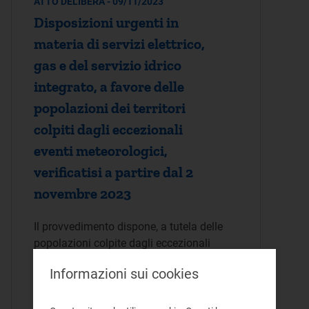
ATTO DELIBERA - 09/11/2023
Disposizioni urgenti in
materia di servizi elettrico,
gas e del servizio idrico
integrato, a favore delle
popolazioni dei territori
colpiti dagli eccezionali
eventi meteorologici,
verificatisi a partire dal 2
novembre 2023
Il provvedimento dispone, a tutela delle
popolazioni colpite dagli eccezionali
eventi metereologici verificatisi il 2
Informazioni sui cookies
novembre 2023, la sospensione dei
termini di pagamento delle fatture