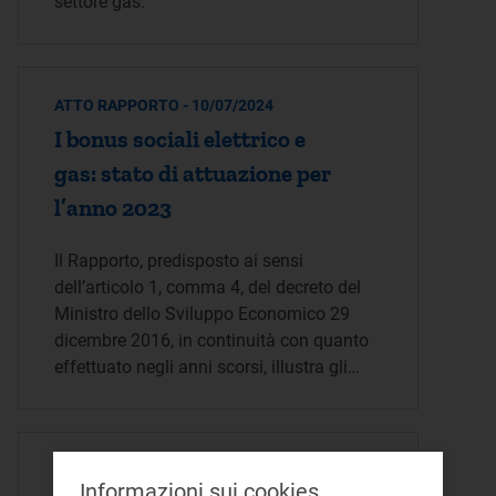
settore gas.
ATTO RAPPORTO - 10/07/2024
I bonus sociali elettrico e
gas: stato di attuazione per
l’anno 2023
Il Rapporto, predisposto ai sensi
dell’articolo 1, comma 4, del decreto del
Ministro dello Sviluppo Economico 29
dicembre 2016, in continuità con quanto
effettuato negli anni scorsi, illustra gli…
ATTO DETERMINA - 06/06/2024
Informazioni sui cookies