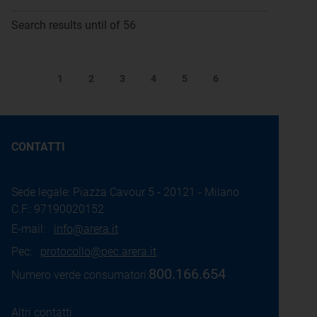
Search results until of 56
1
2
3
4
5
6
CONTATTI
Sede legale: Piazza Cavour 5 - 20121 - Milano
C.F.: 97190020152
E-mail:
info@arera.it
Pec:
protocollo@pec.arera.it
800.166.654
Numero verde consumatori:
Altri contatti