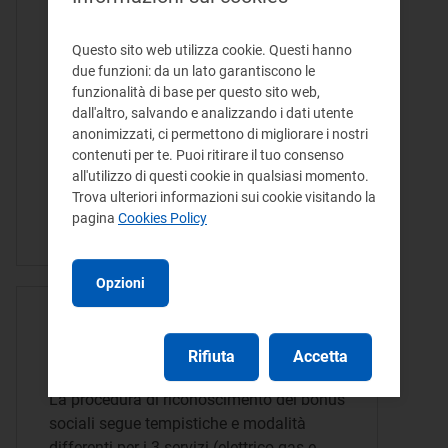
Approvazione delle
comunicazioni di cui
Questo sito web utilizza cookie. Questi hanno
all’articolo 21 dell’allegato A
due funzioni: da un lato garantiscono le
funzionalità di base per questo sito web,
alla deliberazione
dall'altro, salvando e analizzando i dati utente
63/2021/R/com
anonimizzati, ci permettono di migliorare i nostri
contenuti per te. Puoi ritirare il tuo consenso
all'utilizzo di questi cookie in qualsiasi momento.
Approvazione delle comunicazioni di cui
Trova ulteriori informazioni sui cookie visitando la
all’articolo 21 dell’allegato A alla
pagina
Cookies Policy
deliberazione 63/2021/R/com
Opzioni
CONTENUTO - 15/03/2024
Come e quando si ricevono
Rifiuta
Accetta
La procedura di riconoscimento dei bonus
sociali segue tempistiche e modalità
differenti per i 3 servizi (elettrico gas e