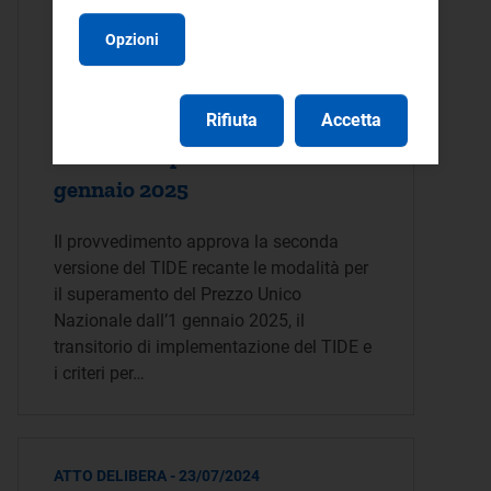
unico nazionale e modifiche
Opzioni
al Testo integrato del
dispacciamento elettrico
(TIDE) funzionali alla sua
Rifiuta
Accetta
entrata in operatività all’1
gennaio 2025
Il provvedimento approva la seconda
versione del TIDE recante le modalità per
il superamento del Prezzo Unico
Nazionale dall’1 gennaio 2025, il
transitorio di implementazione del TIDE e
i criteri per…
ATTO DELIBERA - 23/07/2024