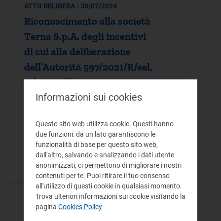
ATTO DELIBERA - 30/07/2024
Riconoscimento alla società
Terna S.p.A. degli incentivi
di cui alla deliberazione
dell’Autorità 597/2021/R/eel,
relativi all’anno 2023
Informazioni sui cookies
Con il presente provvedimento si
riconoscono a Terna gli incentivi per
Questo sito web utilizza cookie. Questi hanno
l’anno 2023 previsti con deliberazione
due funzioni: da un lato garantiscono le
597/2021/R/eel, finalizzati a promuovere
funzionalità di base per questo sito web,
la riduzione dei costi di dispacciamento.
dall'altro, salvando e analizzando i dati utente
anonimizzati, ci permettono di migliorare i nostri
contenuti per te. Puoi ritirare il tuo consenso
all'utilizzo di questi cookie in qualsiasi momento.
Trova ulteriori informazioni sui cookie visitando la
ATTO DELIBERA - 23/07/2024
pagina
Cookies Policy
Superamento del prezzo