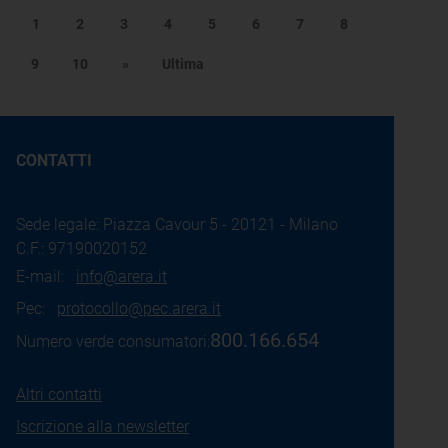
1
2
3
4
5
6
7
8
9
10
»
Ultima
CONTATTI
Sede legale: Piazza Cavour 5 - 20121 - Milano
C.F.: 97190020152
E-mail:
info@arera.it
Pec:
protocollo@pec.arera.it
800.166.654
Numero verde consumatori:
Altri contatti
Iscrizione alla newsletter