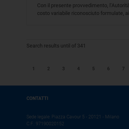
Con il presente provvedimento, l’Autorit
costo variabile riconosciuto formulate, a
Search results until of 341
1
2
3
4
5
6
7
CONTATTI
Sede legale: Piazza Cavour 5 - 20121 - Milano
C.F.: 97190020152