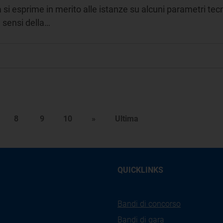
à si esprime in merito alle istanze su alcuni parametri te
i sensi della…
8
9
10
»
Ultima
QUICKLINKS
Bandi di concorso
Bandi di gara