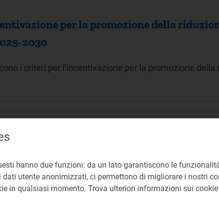
centivazione per la promozione della riduzion
 2025-2030
ono i criteri per l’incentivazione per la promozione dell
es
a S.p.A. degli incentivi di cui alla deliberaz
no 2023
uesti hanno due funzioni: da un lato garantiscono le funzionalità
 dati utente anonimizzati, ci permettono di migliorare i nostri cont
okie in qualsiasi momento. Trova ulteriori informazioni sui cooki
ono a Terna gli incentivi per l’anno 2023 previsti con de
spacciamento.