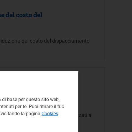
e del costo del
a riduzione del costo del dispacciamento
ione dell’Autorità
 di base per questo sito web,
enuti per te. Puoi ritirare il tuo
e visitando la pagina
Cookies
liberazione 597/2021/R/eel, finalizzati a