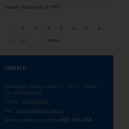
Search results until of 1007
1
2
3
4
5
6
7
8
9
10
»
Ultima
CONTATTI
Sede legale: Piazza Cavour 5 - 20121 - Milano
C.F.: 97190020152
E-mail:
info@arera.it
Pec:
protocollo@pec.arera.it
800.166.654
Numero verde consumatori: