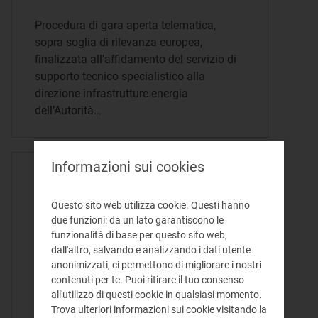
Procedura di gara aperta telematica,
sopra soglia di rilevanza europea,
finalizzata all’affidamento del servizio di
supporto tecnico specialistico alla
direzione infrastrutture energia
dell’Autorità…
Informazioni sui cookies
ATTO DETERMINA - 12/12/2025
Procedura di gara negoziata
Questo sito web utilizza cookie. Questi hanno
finalizzata all’affidamento
due funzioni: da un lato garantiscono le
funzionalità di base per questo sito web,
dei servizi inerenti alla
dall'altro, salvando e analizzando i dati utente
gestione del piano sanitario
anonimizzati, ci permettono di migliorare i nostri
contenuti per te. Puoi ritirare il tuo consenso
2026 dell’Autorità di
all'utilizzo di questi cookie in qualsiasi momento.
Regolazione per Energia Reti
Trova ulteriori informazioni sui cookie visitando la