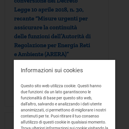
conversione del Decreto
Legge 10 aprile 2018, n. 30,
recante “Misure urgenti per
assicurare la continuità
delle funzioni dell’Autorità di
Regolazione per Energia Reti
e Ambiente (ARERA)”
La Memoria contiene le principali
Informazioni sui cookies
considerazioni dell'Autorità in merito al
disegno di legge di conversione del
Questo sito web utilizza cookie. Questi hanno
decreto legge 10 aprile 2018, n. 30,
due funzioni: da un lato garantiscono le
recante "Misure urgenti per assicurare la…
funzionalità di base per questo sito web,
dall'altro, salvando e analizzando i dati utente
anonimizzati, ci permettono di migliorare i nostri
contenuti per te. Puoi ritirare il tuo consenso
all'utilizzo di questi cookie in qualsiasi momento.
ATTO MEMORIA - 28/09/2017
Trova ulteriori informazioni sui cookie visitando la