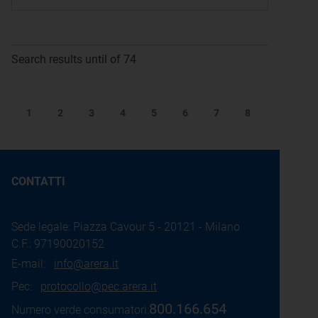
Search results until of 74
1
2
3
4
5
6
7
8
CONTATTI
Sede legale: Piazza Cavour 5 - 20121 - Milano
C.F.: 97190020152
E-mail:
info@arera.it
Pec:
protocollo@pec.arera.it
800.166.654
Numero verde consumatori: