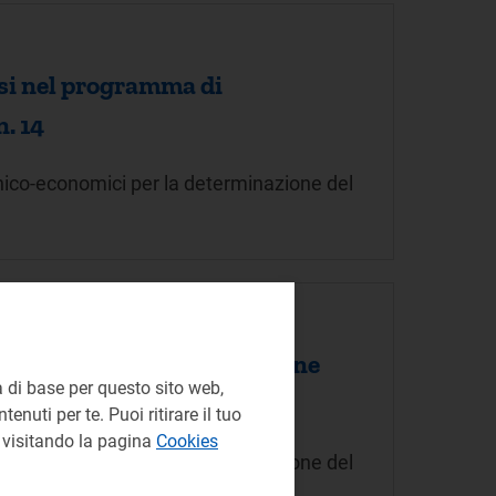
usi nel programma di
n. 14
cnico-economici per la determinazione del
programma di massimizzazione
 di base per questo sito web,
enuti per te. Puoi ritirare il tuo
e visitando la pagina
Cookies
cnico-economici per la determinazione del