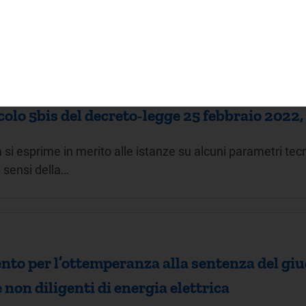
ecnico-economici di impianti rilevanti incl
colo 5bis del decreto-legge 25 febbraio 2022, 
à si esprime in merito alle istanze su alcuni parametri te
i sensi della…
ento per l’ottemperanza alla sentenza del gi
non diligenti di energia elettrica