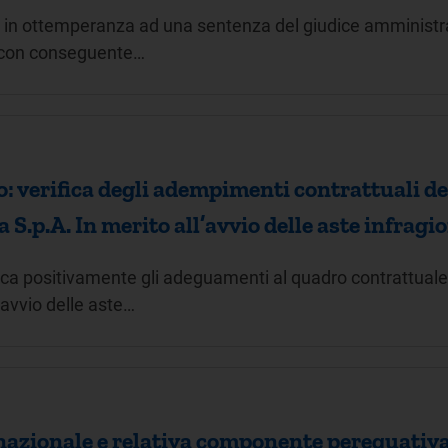
à, in ottemperanza ad una sentenza del giudice amministra
o con conseguente…
: verifica degli adempimenti contrattuali del
 S.p.A. In merito all’avvio delle aste infragi
fica positivamente gli adeguamenti al quadro contrattuale
'avvio delle aste…
azionale e relativa componente perequativa