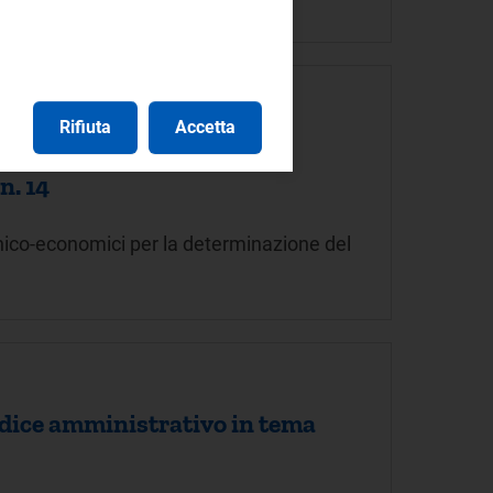
Rifiuta
Accetta
usi nel programma di
n. 14
cnico-economici per la determinazione del
udice amministrativo in tema