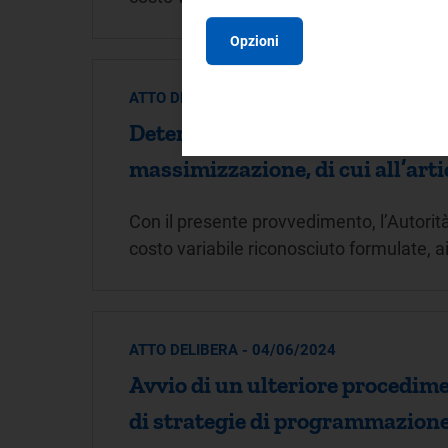
Opzioni
ATTO DELIBERA - 04/06/2024
Determinazioni sui parametri t
massimizzazione, di cui all’arti
Con il presente provvedimento, l’Autorit
costo variabile riconosciuto formulate, a
ATTO DELIBERA - 04/06/2024
Avvio di un ulteriore procedim
di strategie di programmazione 