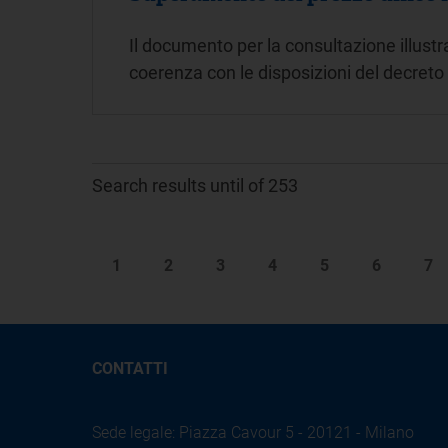
Il documento per la consultazione illust
coerenza con le disposizioni del decret
Search results until of 253
1
2
3
4
5
6
7
CONTATTI
Sede legale: Piazza Cavour 5 - 20121 - Milano