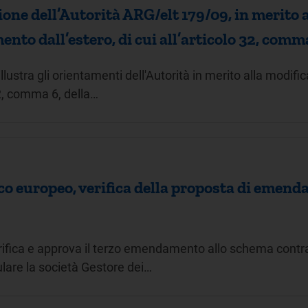
ne dell’Autorità ARG/elt 179/09, in merito a
nto dall’estero, di cui all’articolo 32, comm
ustra gli orientamenti dell'Autorità in merito alla modifica 
32, comma 6, della…
co europeo, verifica della proposta di emen
rifica e approva il terzo emendamento allo schema cont
lare la società Gestore dei…