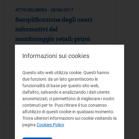
ATTO DELIBERA - 28/06/2017
Semplificazione degli oneri
informativi del
monitoraggio retail: primi
interventi
Informazioni sui cookies
Il presente provvedimento aggiorna il
sistema di monitoraggio retail, tenendo
Questo sito web utilizza cookie. Questi hanno
conto dell'entrata in operatività del SII ed
due funzioni: da un lato garantiscono le
attua i primi interventi di semplificazione
funzionalità di base per questo sito web,
dall'altro, salvando e analizzando i dati utente
degli oneri informativi del…
anonimizzati, ci permettono di migliorare i nostri
contenuti per te. Puoi ritirare il tuo consenso
all'utilizzo di questi cookie in qualsiasi momento.
Trova ulteriori informazioni sui cookie visitando la
COMUNICATO STAMPA - 21/03/2017
pagina
Cookies Policy
Energia: dalla concorrenza