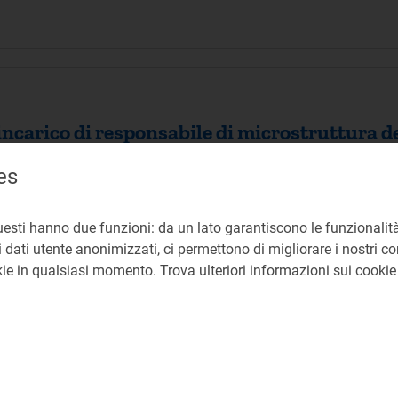
ncarico di responsabile di microstruttura de
es
i responsabile di microstruttura dell’Autorità di Regolazi
uesti hanno due funzioni: da un lato garantiscono le funzionalità
 dati utente anonimizzati, ci permettono di migliorare i nostri cont
okie in qualsiasi momento. Trova ulteriori informazioni sui cooki
orso pubblico, per titoli ed esami, per l’ass
funzionari di ruolo dell’Autorità di Regolazio