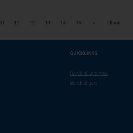
10
11
12
13
14
15
»
Ultima
QUICKLINKS
Bandi di concorso
Bandi di gara