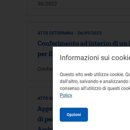
36/2022
ATTO DETERMINA - 26/09/2022
Conferimento ad interim di un i
per Energia Reti e Ambiente
Informazioni sui cooki
Conferimento ad interim di un incarico d
Questo sito web utilizza cookie. Q
dall'altro, salvando e analizzando i
consenso all'utilizzo di questi co
Policy
ATTO DETERMINA - 08/09/2022
Approvazione di un bando di conc
Opzioni
di personale nella carriera dei 
Ambiente