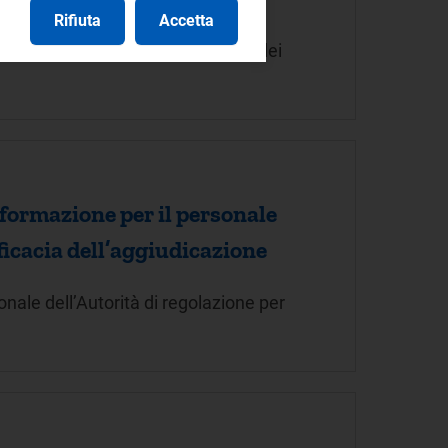
Rifiuta
Accetta
 unità di personale nella carriera dei
 formazione per il personale
fficacia dell’aggiudicazione
onale dell’Autorità di regolazione per