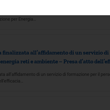
lico, per titoli ed esami, per l’assunzione in prova di tre
lazione per Energia…
finalizzata all’affidamento di un servizio di
 energia reti e ambiente – Presa d’atto dell’e
a all’affidamento di un servizio di formazione per il pers
ll’efficacia…