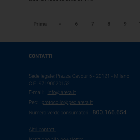
Prima
«
6
7
8
9
CONTATTI
Sede legale: Piazza Cavour 5 - 20121 - Milano
C.F.: 97190020152
E-mail:
info@arera.it
Pec:
protocollo@pec.arera.it
800.166.654
Numero verde consumatori:
Altri contatti
Iscrizione alla newsletter