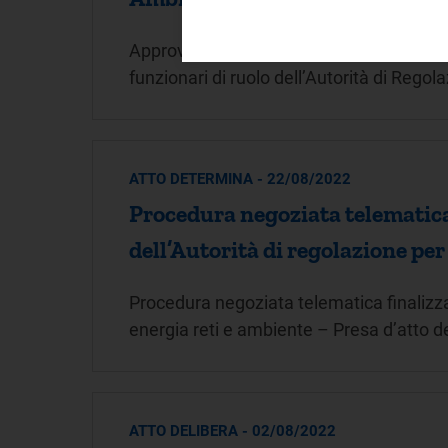
Approvazione di un bando di concorso pubb
funzionari di ruolo dell’Autorità di Rego
ATTO DETERMINA - 22/08/2022
Procedura negoziata telematica 
dell’Autorità di regolazione per
Procedura negoziata telematica finalizzat
energia reti e ambiente – Presa d’atto de
ATTO DELIBERA - 02/08/2022