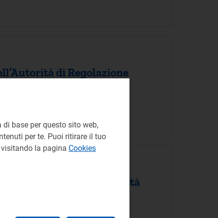
ll’Autorità di Regolazione
one per Energia Reti e Ambiente
 di base per questo sito web,
enuti per te. Puoi ritirare il tuo
e visitando la pagina
Cookies
unzione in prova di tre unità
ne per Energia Reti e