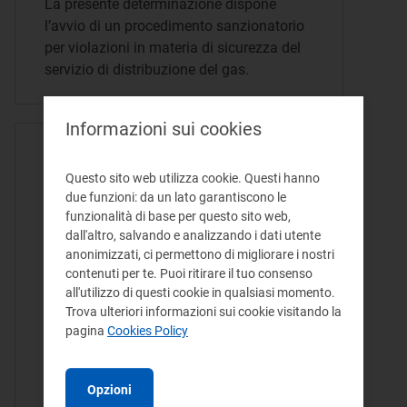
La presente determinazione dispone
l’avvio di un procedimento sanzionatorio
per violazioni in materia di sicurezza del
servizio di distribuzione del gas.
Informazioni sui cookies
ATTO DELIBERA - 27/12/2024
Questo sito web utilizza cookie. Questi hanno
Proroga del termine di
due funzioni: da un lato garantiscono le
conclusione di un
funzionalità di base per questo sito web,
procedimento sanzionatorio
dall'altro, salvando e analizzando i dati utente
anonimizzati, ci permettono di migliorare i nostri
avviato nei confronti di
contenuti per te. Puoi ritirare il tuo consenso
un’impresa di distribuzione
all'utilizzo di questi cookie in qualsiasi momento.
Trova ulteriori informazioni sui cookie visitando la
per violazioni in materia di
pagina
Cookies Policy
fatturazione e pagamento
del bonus sociale gas
Opzioni