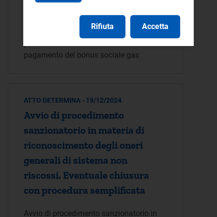
Proroga del termine di conclusione di un
procedimento sanzionatorio avviato nei
Rifiuta
Accetta
confronti di un’impresa di distribuzione
per violazioni in materia di fatturazione e
pagamento del bonus sociale gas
ATTO DETERMINA - 19/12/2024
Avvio di procedimento
sanzionatorio in materia di
riconoscimento degli oneri
generali di sistema non
riscossi. Eventuale chiusura
con procedura semplificata
Avvio di procedimento sanzionatorio in