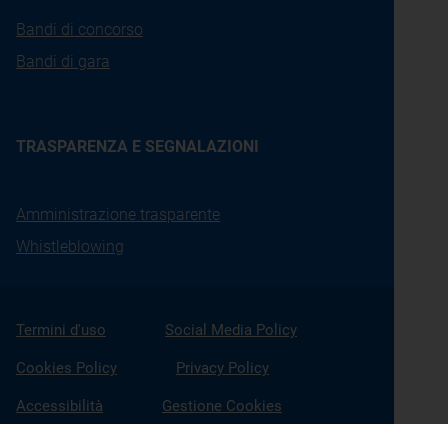
Bandi di concorso
Bandi di gara
TRASPARENZA E SEGNALAZIONI
Amministrazione trasparente
Whistleblowing
Termini d'uso
Social Media Policy
Cookies Policy
Privacy Policy
Accessibilità
Gestione Cookies
X
Linkedin
Youtube
Facebook
Instagram
Seguici su: