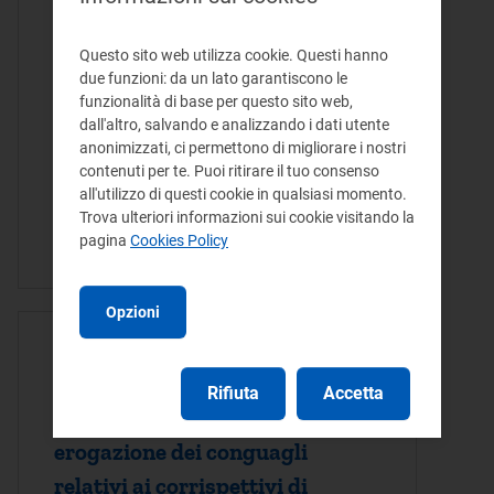
Chiarimento applicativo
Questo sito web utilizza cookie. Questi hanno
sub-componente UG2K
due funzioni: da un lato garantiscono le
funzionalità di base per questo sito web,
Chiarimento applicativo sub-componente
dall'altro, salvando e analizzando i dati utente
UG2K La delibera dell'Autorità
anonimizzati, ci permettono di migliorare i nostri
32/2019/R/gas ha istituito la UG2K, una
contenuti per te. Puoi ritirare il tuo consenso
sub-componente della componente UG2
all'utilizzo di questi cookie in qualsiasi momento.
Trova ulteriori informazioni sui cookie visitando la
da applicare, con decorrenza 1 aprile
pagina
Cookies Policy
2019, a tutti…
Opzioni
ATTO DELIBERA - 18/12/2018
Disposizioni in merito alle
Rifiuta
Accetta
modalità e tempistiche di
erogazione dei conguagli
relativi ai corrispettivi di