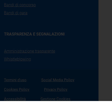
Bandi di concorso
Bandi di gara
TRASPARENZA E SEGNALAZIONI
Amministrazione trasparente
Whistleblowing
Termini d'uso
Social Media Policy
Cookies Policy
Privacy Policy
Accessibilità
Gestione Cookies
X
Linkedin
Youtube
Facebook
Instagram
Seguici su: