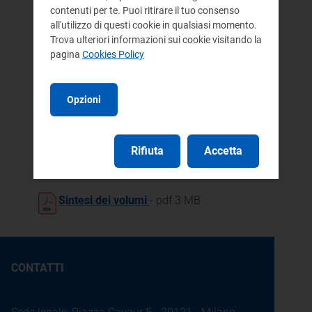
contenuti per te. Puoi ritirare il tuo consenso
teleriscaldamento e
all'utilizzo di questi cookie in qualsiasi momento.
teleraffrescamento
Trova ulteriori informazioni sui cookie visitando la
Regolazione del ciclo dei rifiuti
pagina
Cookies Policy
urbani e assimilati
Mercati retail
Tutela dei consumatori
Opzioni
Vigilanza e contenzioso
Attuazione della regolazione,
comunicazione, organizzazione e
Rifiuta
Accetta
risorse
Sintesi dei volumi
- pdf 3 MB
CONTATTI