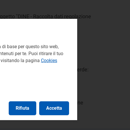
ggetto "DINE - Raccolta dati regolazione
 di base per questo sito web,
enuti per te. Puoi ritirare il tuo
e visitando la pagina
Cookies
formatico è disponibile il numero verde:
pec
protocollo@pec.arera.it
, Direzione
Rifiuta
Accetta