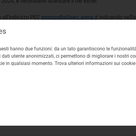
2024, è necessario scaricare il file excel:
o all'indirizzo PEC
protocollo@pec.arera.it
indicando nell'o
es
uesti hanno due funzioni: da un lato garantiscono le funzionalità
 dati utente anonimizzati, ci permettono di migliorare i nostri cont
okie in qualsiasi momento. Trova ulteriori informazioni sui cooki
o, richieste di informazioni e chiarimenti di carattere in
este di informazioni in merito alla normativa scrivere alla 
ento e Qualità.