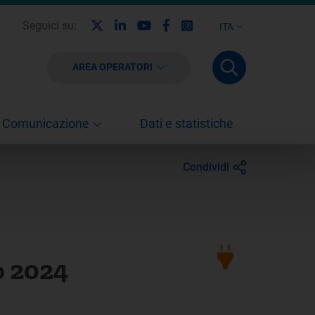
X
Linkedin
Youtube
Facebook
Instagram
Seguici su:
ITA
AREA OPERATORI
Comunicazione
Dati e statistiche
Condividi
no 2024