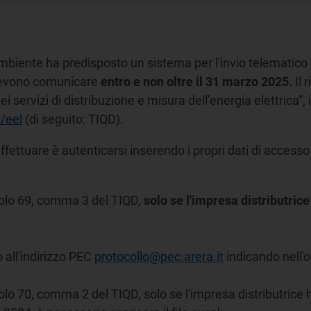
Ambiente ha predisposto un sistema per l'invio telematico
 devono comunicare
entro e non oltre il 31 marzo 2025.
Il 
 servizi di distribuzione e misura dell’energia elettrica”,
/eel
(di seguito: TIQD).
ffettuare è autenticarsi inserendo i propri dati di accesso 
ticolo 69, comma 3 del TIQD,
solo se l'impresa distributri
o all'indirizzo PEC
protocollo@pec.arera.it
indicando nell'o
ticolo 70, comma 2 del TIQD, solo se l'impresa distributric