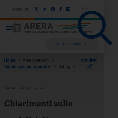
X
Linkedin
Youtube
Facebook
Instagram
ITA
Seguici su:
AREA OPERATORI
Condividi
Home
/
Area operatori
/
Comunicati per operatori
/
dettaglio
Comunicato operatori
Chiarimenti sulle