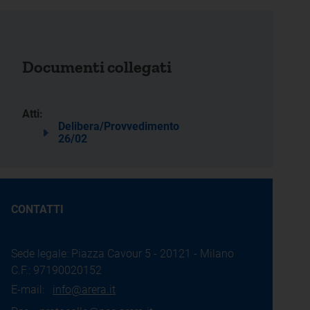
Documenti collegati
Atti:
Delibera/Provvedimento
26/02
CONTATTI
Sede legale: Piazza Cavour 5 - 20121 - Milano
C.F.: 97190020152
E-mail:
info@arera.it