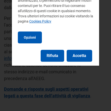
economici interessati, disponibile a partire
anonimizzati, ci permettono di migliorare i nostri
contenuti per te. Puoi ritirare il tuo consenso
dalla data del
16 febbraio 2009.
all'utilizzo di questi cookie in qualsiasi momento.
Trova ulteriori informazioni sui cookie visitando la
Per tutti gli operatori il sistema prevede
pagina
Cookies Policy
l'accesso attraverso l'inserimento della
partita IVA della società (USERNAME), e di
Opzioni
una PASSWORD che verrà comunicata a
ciascun operatore, previa apposita richiesta
al seguente indirizzo e-mail
Rifiuta
Accetta
info91@autorita.energia.it
. Per l'invio della
richiesta le aziende devono utilizzare lo
stesso indirizzo e-mail comunicato in
precedenza all'AEEG.
Domande e risposte sugli aspetti operativi
legati a questa fase dell'attività di vigilanza
.