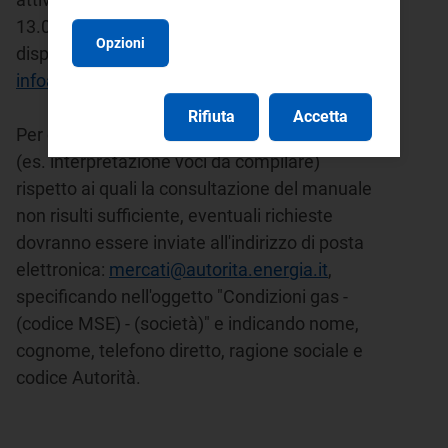
13.00 e dalle 14.00 alle 18.00. E' inoltre
Opzioni
disponibile l'indirizzo di posta elettronica:
infoanagrafica@autorita.energia.it
.
Rifiuta
Accetta
Per chiarimenti sui
contenuti
della raccolta
(es. interpretazione voci da compilare)
rispetto ai quali la consultazione del manuale
non risulti sufficiente, eventuali richieste
dovranno essere inviate all'indirizzo di posta
elettronica:
mercati@autorita.energia.it
,
specificando nell'oggetto "Condizioni gas -
(codice MSE) - (società)" e indicando nome,
cognome, telefono diretto, ragione sociale e
codice Autorità.