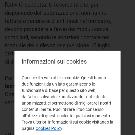
l'attività suddetta. Gli esercenti che, pur
disponendo dell'autorizzazione, non hanno
fatturato vendite ai clienti finali nel trimestre,
devono procedere all'invio dei moduli senza
compilarli, secondo le istruzioni riportate nel
manuale della rilevazione (versione 15 luglio
2010), a cui si rinvia per tutte le informazioni
Informazioni sui cookies
di dettaglio.
Per eventuali
informazioni e supporto
Questo sito web utilizza cookie. Questi hanno
due funzioni: da un lato garantiscono le
tecnico
sulla raccolta dati e sull'Anagrafica
funzionalità di base per questo sito web,
Operatori, è possibile contattare il numero
dall'altro, salvando e analizzando i dati utente
verde
anonimizzati, ci permettono di migliorare i nostri
contenuti per te. Puoi ritirare il tuo consenso
all'utilizzo di questi cookie in qualsiasi momento.
Trova ulteriori informazioni sui cookie visitando la
pagina
Cookies Policy
attivo dal lunedì al venerdì dalle 9.00 alle