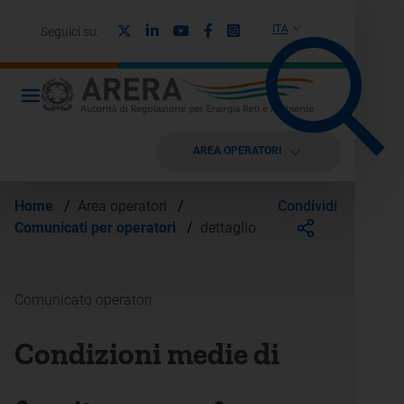
X
Linkedin
Youtube
Facebook
Instagram
ITA
Seguici su:
AREA OPERATORI
Condividi
Home
/
Area operatori
/
Comunicati per operatori
/
dettaglio
Comunicato operatori
Condizioni medie di