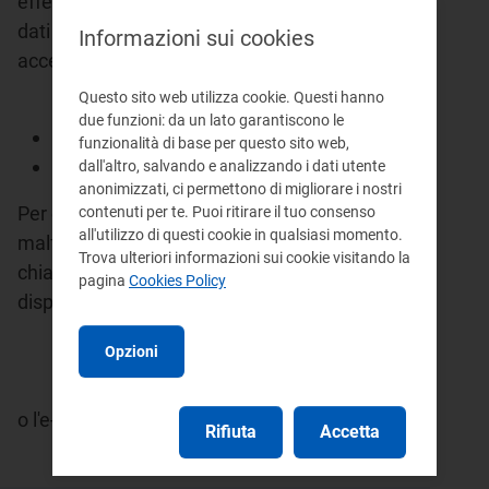
effettuare è autenticarsi inserendo i propri
dati di accesso nell'apposita sezione del sito,
Informazioni sui cookies
accessibile anche dall'anagrafica operatori.
Questo sito web utilizza cookie. Questi hanno
due funzioni: da un lato garantiscono le
Compilazione moduli
funzionalità di base per questo sito web,
Istruzioni per la compilazione
dall'altro, salvando e analizzando i dati utente
anonimizzati, ci permettono di migliorare i nostri
Per eventuali segnalazioni di
contenuti per te. Puoi ritirare il tuo consenso
all'utilizzo di questi cookie in qualsiasi momento.
malfunzionamento, richieste di informazioni e
Trova ulteriori informazioni sui cookie visitando la
chiarimenti di carattere informatico è
pagina
Cookies Policy
disponibile il numero verde:
Opzioni
o l'e-mail:
infoanagrafica@autorita.energia.it
.
Rifiuta
Accetta