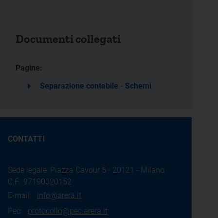
Documenti collegati
Pagine:
Separazione contabile - Schemi
CONTATTI
Sede legale: Piazza Cavour 5 - 20121 - Milano
C.F.: 97190020152
E-mail:
info@arera.it
Pec:
protocollo@pec.arera.it