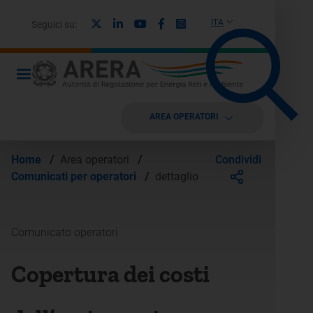
X
Linkedin
Youtube
Facebook
Instagram
ITA
Seguici su:
AREA OPERATORI
Condividi
Home
/
Area operatori
/
Comunicati per operatori
/
dettaglio
Comunicato operatori
Copertura dei costi