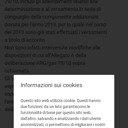
79/10, inclusi gli adempimenti relativi alla
determinazione e al versamento in sede di
conguaglio della componente addizionale
dovuta per l'anno 2013, per la quale nel corso
del 2013 sono già stati effettuati i versamenti
a titolo di acconto.
Non sono infatti intervenute modifiche alle
disposizioni di cui all'Allegato A della
deliberazione ARG/gas 79/10 sopra
richiamata.
Gli stessi soggetti sono inoltre tenuti ad
Informazioni sui cookies
espletare gli adempimenti relativi alla
copertura dei costi dell'assicurazione per
Questo sito web utilizza cookie. Questi hanno
l'anno 2014, previsti dall'Allegato A alla
due funzioni: da un lato garantiscono le
deliberazione 191/2013/R/gas.
funzionalità di base per questo sito web,
dall'altro, salvando e analizzando i dati utente
anonimizzati, ci permettono di migliorare i nostri