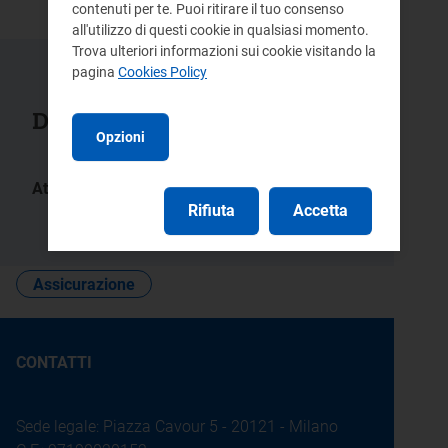
contenuti per te. Puoi ritirare il tuo consenso
all'utilizzo di questi cookie in qualsiasi momento.
Trova ulteriori informazioni sui cookie visitando la
pagina
Cookies Policy
Documenti collegati
Opzioni
Atti:
ARG/gas
Rifiuta
Accetta
79/10
Assicurazione
CONTATTI
Sede legale: Piazza Cavour 5 - 20121 - Milano