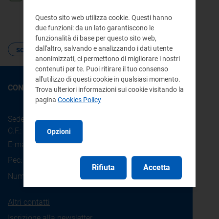
xlsx 21 KB
Questo sito web utilizza cookie. Questi hanno
due funzioni: da un lato garantiscono le
funzionalità di base per questo sito web,
dall'altro, salvando e analizzando i dati utente
scambio sul posto
anonimizzati, ci permettono di migliorare i nostri
contenuti per te. Puoi ritirare il tuo consenso
all'utilizzo di questi cookie in qualsiasi momento.
CONTATTI
Trova ulteriori informazioni sui cookie visitando la
pagina
Cookies Policy
Sede legale: Piazza Cavour 5 - 20121 - Milano
C.F.: 97190020152
Opzioni
E-mail:
info@arera.it
Pec:
protocollo@pec.arera.it
Rifiuta
Accetta
800.166.654
Numero verde consumatori:
Altri contatti
Iscrizione alla newsletter