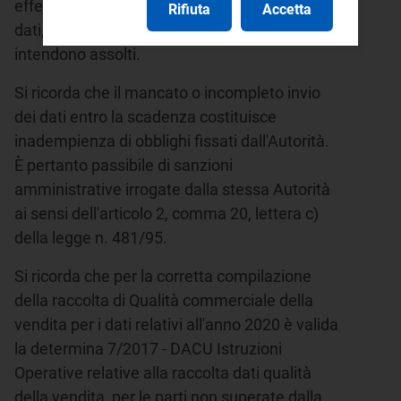
effettuare l'invio definitivo. Con l'inoltro dei
Rifiuta
Accetta
dati, gli obblighi nei confronti dell'Autorità si
intendono assolti.
Si ricorda che il mancato o incompleto invio
dei dati entro la scadenza costituisce
inadempienza di obblighi fissati dall'Autorità.
È pertanto passibile di sanzioni
amministrative irrogate dalla stessa Autorità
ai sensi dell'articolo 2, comma 20, lettera c)
della legge n. 481/95.
Si ricorda che per la corretta compilazione
della raccolta di Qualità commerciale della
vendita per i dati relativi all'anno 2020 è valida
la determina 7/2017 - DACU Istruzioni
Operative relative alla raccolta dati qualità
della vendita, per le parti non superate dalla