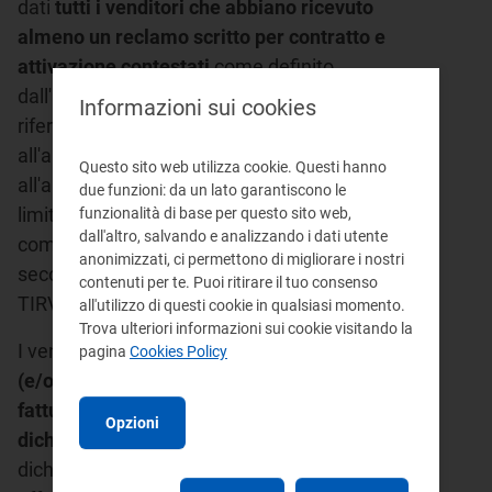
dati
tutti i venditori che abbiano ricevuto
almeno un reclamo scritto per contratto e
attivazione contestati
come definito
dall'articolo 1 del TIRV nel periodo di
Informazioni sui cookies
riferimento, da parte di clienti finali di cui
all'articolo 2.3, lettere a) e c) del TIV e di cui
Questo sito web utilizza cookie. Questi hanno
all'articolo 2.3, lettere a), b) e d) del TIVG,
due funzioni: da un lato garantiscono le
limitatamente ai punti con consumi annui
funzionalità di base per questo sito web,
dall'altro, salvando e analizzando i dati utente
complessivamente inferiori a 200.000 Smc,
anonimizzati, ci permettono di migliorare i nostri
secondo quanto previsto dall'articolo 2 del
contenuti per te. Puoi ritirare il tuo consenso
TIRV.
all'utilizzo di questi cookie in qualsiasi momento.
Trova ulteriori informazioni sui cookie visitando la
I venditori che
non hanno ricevuto reclami
pagina
Cookies Policy
(e/o rettifiche di fatturazione e/o di doppia
fatturazione) nell'anno e non hanno dati da
Opzioni
dichiarare
possono effettuare tale
dichiarazione nella raccolta stessa ed