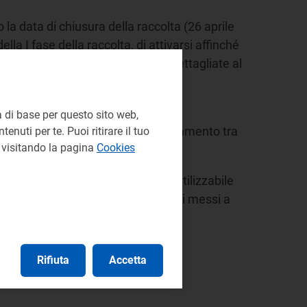
la data di chiusura della raccolta (26 aprile
della I fase della raccolta, di attivarsi affinché
tifica" (secondo le indicazioni dettagliate al
informazioni richieste solo previo
 di base per questo sito web,
). Per ulteriori dettagli sul collegamento tra
enuti per te. Puoi ritirare il tuo
e visitando la pagina
Cookies
siddetto "caricamento massivo", utilizzabile
iti su supporti differenti da quelli messi a
Rifiuta
Accetta