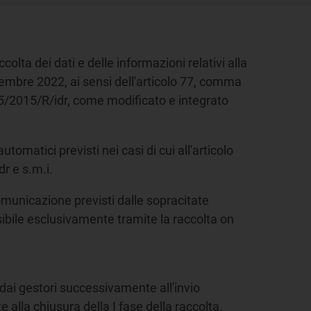
colta dei dati e delle informazioni relativi alla
icembre 2022, ai sensi dell'articolo 77, comma
 655/2015/R/idr, come modificato e integrato
tomatici previsti nei casi di cui all'articolo
dr e s.m.i.
comunicazione previsti dalle sopracitate
ssibile esclusivamente tramite la raccolta on
i dai gestori successivamente all'invio
 alla chiusura della I fase della raccolta.