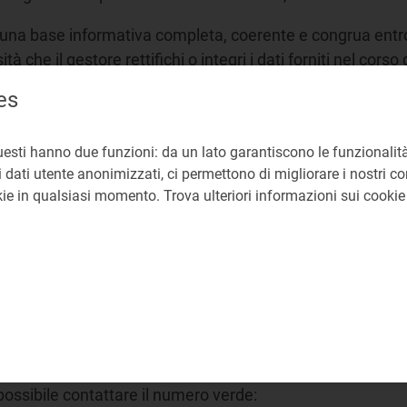
à una base informativa completa, coerente e congrua entro 
à che il gestore rettifichi o integri i dati forniti nel corso 
ichiesta di riapertura della compilazione in modalità "Ret
es
e raccolta dati).
a on line e provvedere alla trasmissione dei dati e delle 
uesti hanno due funzioni: da un lato garantiscono le funzionalità
ri
e la compilazione dell
'Anagrafica Territoriale Idrica
(ATID
 dati utente anonimizzati, ci permettono di migliorare i nostri cont
okie in qualsiasi momento. Trova ulteriori informazioni sui cooki
aragrafo 3.2 del Manuale d'uso della medesima raccolta.
 compilazione di maschere
web
nonché la possibilità del co
 numero consistente di dati. Non sono ammissibili dati forn
possibile contattare il numero verde: