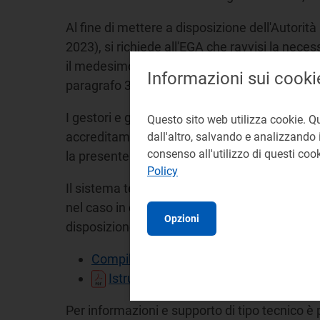
Al fine di mettere a disposizione dell'Autorit
2023), si richiede all'EGA che ravvisi la necessit
il medesimo gestore formuli tempestivamente r
Informazioni sui cooki
paragrafo 3.9 del Manuale d'uso della present
I gestori e gli EGA possono accedere al sistem
Questo sito web utilizza cookie. Q
accreditamento presso l'
Anagrafica Operato
dall'altro, salvando e analizzando i
consenso all'utilizzo di questi co
la presente raccolta e l'ATID si rimanda al p
Policy
Il sistema telematico di raccolta prevede la
nel caso in cui sia necessario rendicontare un
Opzioni
disposizione dalla sezione dedicata.
Compilazione moduli
Istruzioni per la compilazione
Per informazioni e supporto di tipo tecnico è 