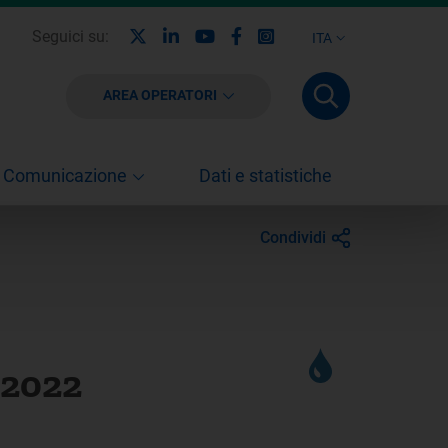
X
Linkedin
Youtube
Facebook
Instagram
Seguici su:
ITA
AREA OPERATORI
Comunicazione
Dati e statistiche
Condividi
o 2022