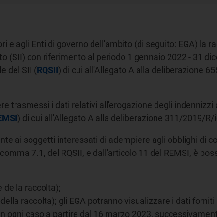
i e agli Enti di governo dell'ambito (di seguito: EGA) la rac
rato (SII) con riferimento al periodo 1 gennaio 2022 - 31 d
e del SII (
RQSII
) di cui all'Allegato A alla deliberazione
 trasmessi i dati relativi all'erogazione degli indennizzi au
EMSI
) di cui all'Allegato A alla deliberazione 311/2019/R/i
ente ai soggetti interessati di adempiere agli obblighi di 
77, comma 7.1, del RQSII, e dall'articolo 11 del REMSI, è po
e della raccolta);
 della raccolta); gli EGA potranno visualizzare i dati fornit
e in ogni caso a partire dal 16 marzo 2023, successivamente