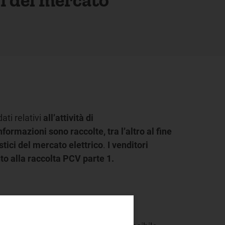
ati relativi
all’attività di
formazioni sono raccolte, tra l’altro al fine
estici del mercato elettrico
.
I venditori
nto alla raccolta PCV parte 1.