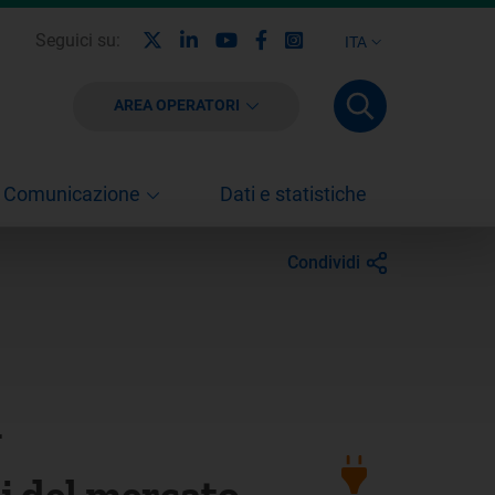
X
Linkedin
Youtube
Facebook
Instagram
Seguici su:
ITA
AREA OPERATORI
Comunicazione
Dati e statistiche
Condividi
i
li del mercato