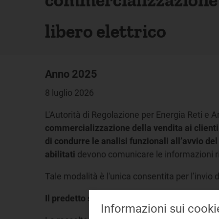
libero elettrico
Anno 2025
8 luglio 2026
L'Autorità di Regolazione per Energia Reti e A
commercializzazione della vendita ai clienti f
di condurre le analisi funzionali all’avvio de
abilitati
devono comunicare le informazioni r
Tale modalità è l'unica consentita per l’invio
Il predetto sistema ha già provveduto ad abilit
Informazioni sui cooki