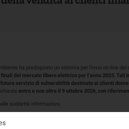
mbiente ha predisposto un sistema per l'invio on-line dei d
inali del mercato libero elettrico per l’anno 2025. Tali in
l futuro servizio di vulnerabilità destinato ai clienti dom
ichieste
entro e non oltre il 9 ottobre 2026, con riferime
 delle suddette informazioni.
are i soli soggetti obbligati all’invio dei dati richiesti.
es