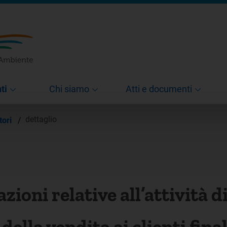
ti
Chi siamo
Atti e documenti
dettaglio
tori
/
zioni relative all’attività d
ella vendita ai clienti fina