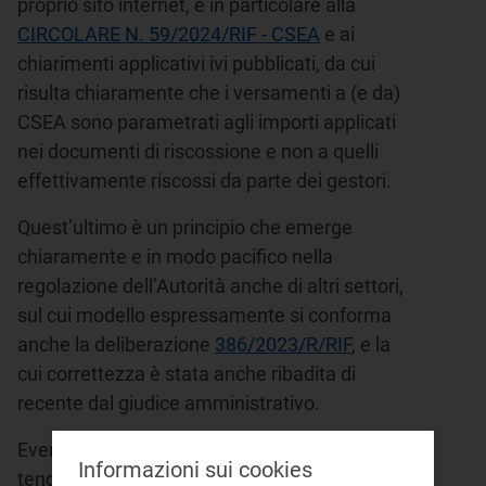
proprio sito internet, e in particolare alla
CIRCOLARE N. 59/2024/RIF - CSEA
e ai
chiarimenti applicativi ivi pubblicati, da cui
risulta chiaramente che i versamenti a (e da)
CSEA sono parametrati agli importi applicati
nei documenti di riscossione e non a quelli
effettivamente riscossi da parte dei gestori.
Quest’ultimo è un principio che emerge
chiaramente e in modo pacifico nella
regolazione dell’Autorità anche di altri settori,
sul cui modello espressamente si conforma
anche la deliberazione
386/2023/R/RIF
, e la
cui correttezza è stata anche ribadita di
recente dal giudice amministrativo.
Eventuali interpretazioni, anche recenti, che
Informazioni sui cookies
tendano a discostarsi da quanto previsto