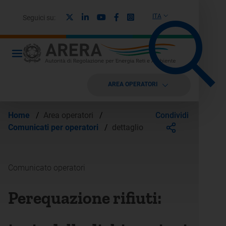
X
Linkedin
Youtube
Facebook
Instagram
ITA
Seguici su:
AREA OPERATORI
Condividi
Home
/
Area operatori
/
Comunicati per operatori
/
dettaglio
Comunicato operatori
Perequazione rifiuti: