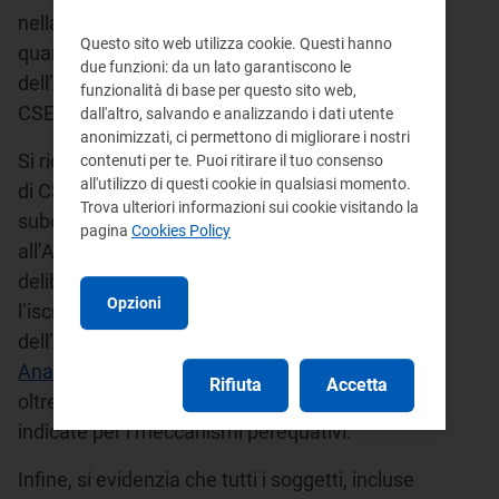
nella menzionata circolare non modificano
Questo sito web utilizza cookie. Questi hanno
quanto già previsto nelle deliberazioni
due funzioni: da un lato garantiscono le
dell’Autorità e nei provvedimenti attuativi di
funzionalità di base per questo sito web,
CSEA.
dall'altro, salvando e analizzando i dati utente
anonimizzati, ci permettono di migliorare i nostri
Si ricorda, inoltre, che il versamento da parte
contenuti per te. Puoi ritirare il tuo consenso
all'utilizzo di questi cookie in qualsiasi momento.
di CSEA ai soggetti beneficiari degli importi è
Trova ulteriori informazioni sui cookie visitando la
subordinato alle condizioni specificate
pagina
Cookies Policy
all’Articolo 6, comma 6, dell’Allegato A alla
deliberazione, che prevede, fra l’altro,
Opzioni
l’iscrizione dei beneficiari alle anagrafiche
dell’Autorità (
Anagrafica Operatori
e
Anagrafica Territoriale Rifiuti
) e della CSEA,
Rifiuta
Accetta
oltre al rispetto delle disposizioni specifiche
indicate per i meccanismi perequativi.
Infine, si evidenzia che tutti i soggetti, incluse