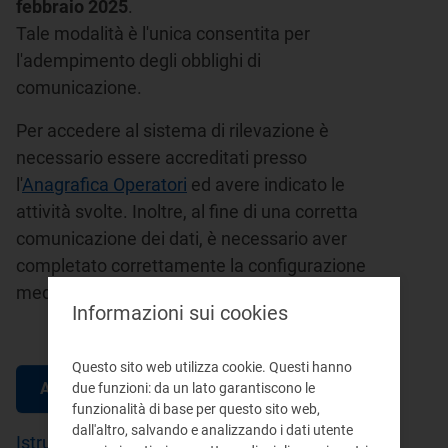
febbraio 2025
.
Tale modalità è l'unica consentita per
l'adempimento degli obblighi di
comunicazione.
Per accedere al sistema di rilevazione è
necessario essere accreditati presso
l'
Anagrafica Operatori
ed avere indicato le
attività svolte. Inoltre, al fine di una corretta
comunicazione dei dati, è necessario aver
completato correttamente la configurazione
mediante l'
Anagrafica venditori
.
Informazioni sui cookies
Questo sito web utilizza cookie. Questi hanno
Accesso alle raccolte
due funzioni: da un lato garantiscono le
funzionalità di base per questo sito web,
dall'altro, salvando e analizzando i dati utente
Istruzioni per la compilazione