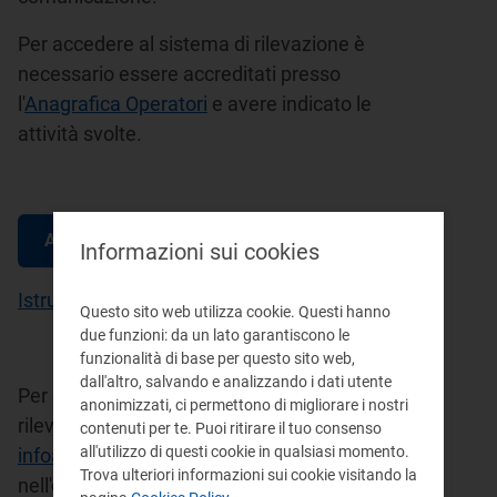
Per accedere al sistema di rilevazione è
necessario essere accreditati presso
l'
Anagrafica Operatori
e avere indicato le
attività svolte.
Accesso alle raccolte
Informazioni sui cookies
Istruzioni per la compilazione
Questo sito web utilizza cookie. Questi hanno
due funzioni: da un lato garantiscono le
funzionalità di base per questo sito web,
dall'altro, salvando e analizzando i dati utente
Per eventuali informazioni sui contenuti della
anonimizzati, ci permettono di migliorare i nostri
rilevazione è possibile contattare
contenuti per te. Puoi ritirare il tuo consenso
all'utilizzo di questi cookie in qualsiasi momento.
infoanagrafica@arera.it
, specificando
Trova ulteriori informazioni sui cookie visitando la
nell'oggetto "Monitoraggio fatture di chiusura