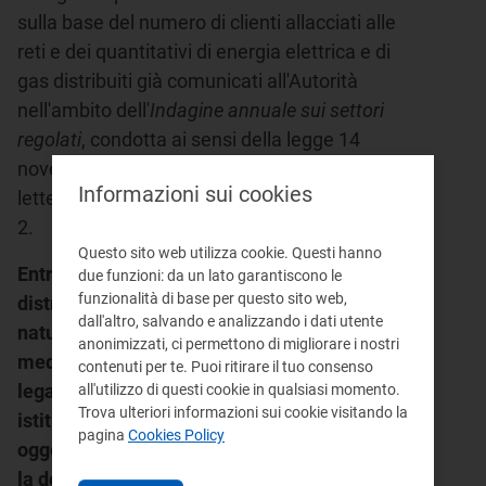
sulla base del numero di clienti allacciati alle
reti e dei quantitativi di energia elettrica e di
gas distribuiti già comunicati all'Autorità
nell'ambito dell'
Indagine annuale sui settori
regolati
, condotta ai sensi della legge 14
novembre 1995, n. 481, art. 2, commi 12,
Informazioni sui cookies
lettere i) e l), e 22, e riportati nelle Tabelle 1 e
2.
Questo sito web utilizza cookie. Questi hanno
Entro il termine del 24 ottobre 2023, i
due funzioni: da un lato garantiscono le
funzionalità di base per questo sito web,
distributori di energia elettrica o di gas
dall'altro, salvando e analizzando i dati utente
naturale possono comunicare all'Autorità,
anonimizzati, ci permettono di migliorare i nostri
mediante comunicazione a cura del proprio
contenuti per te. Puoi ritirare il tuo consenso
legale rappresentante all'indirizzo pec
all'utilizzo di questi cookie in qualsiasi momento.
Trova ulteriori informazioni sui cookie visitando la
istituzionale
protocollo@pec.arera.it
con
pagina
Cookies Policy
oggetto "Comunicazione in merito ai dati per
la determinazione degli obiettivi di