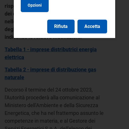
Opzioni
risparmio energetico", eventuali rettifiche
dei dati trasmessi in precedenza e riportati
nelle Tabelle 1 e 2, ai fini della ripartizione
Rifiuta
Accetta
degli obblighi di risparmio energetico e
indicando le relative motivazioni.
Tabella 1 - imprese distributrici energia
elettrica
Tabella 2 - imprese di distribuzione gas
naturale
Decorso il termine del 24 ottobre 2023,
l'Autorità procederà alla comunicazione al
Ministero dell'Ambiente e della Sicurezza
Energetica, che ha nel frattempo assunto le
competenze in materia, e al Gestore dei
Servizi Energetici S.p.A. dell'elenco dei